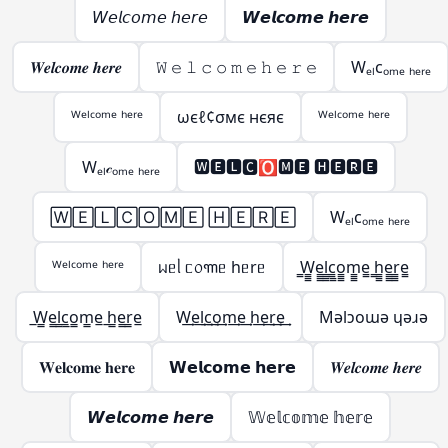
𝘞𝘦𝘭𝘤𝘰𝘮𝘦 𝘩𝘦𝘳𝘦
𝙒𝙚𝙡𝙘𝙤𝙢𝙚 𝙝𝙚𝙧𝙚
𝑾𝒆𝒍𝒄𝒐𝒎𝒆 𝒉𝒆𝒓𝒆
𝚆 𝚎 𝚕 𝚌 𝚘 𝚖 𝚎 𝚑 𝚎 𝚛 𝚎
Wₑₗcₒₘₑ ₕₑᵣₑ
ᵂᵉˡᶜᵒᵐᵉ ʰᵉʳᵉ
ωєℓ¢σмє нєяє
ᵂᵉˡᶜᵒᵐᵉ ʰᵉʳᵉ
Wₑₗ𝒸ₒₘₑ ₕₑᵣₑ
🆆🅴🅻🅲🅾🅼🅴 🅷🅴🆁🅴
🅆🄴🄻🄲🄾🄼🄴 🄷🄴🅁🄴
Wₑₗcₒₘₑ ₕₑᵣₑ
ᵂᵉˡᶜᵒᵐᵉ ʰᵉʳᵉ
ᥕᥱᥣ ᥴ᥆꧑ᥱ hᥱrᥱ
̳W̳̳e̳̳l̳̳c̳̳o̳̳m̳̳e̳ ̳h̳̳e̳̳r̳̳e̳
̲W̲̲e̲̲l̲̲c̲̲o̲̲m̲̲e̲ ̲h̲̲e̲̲r̲̲e̲
W͢e͢l͢c͢o͢m͢e͢ h͢e͢r͢e͢
Mǝlɔoɯǝ ɥǝɹǝ
𝐖𝐞𝐥𝐜𝐨𝐦𝐞 𝐡𝐞𝐫𝐞
𝗪𝗲𝗹𝗰𝗼𝗺𝗲 𝗵𝗲𝗿𝗲
𝑾𝒆𝒍𝒄𝒐𝒎𝒆 𝒉𝒆𝒓𝒆
𝙒𝙚𝙡𝙘𝙤𝙢𝙚 𝙝𝙚𝙧𝙚
𝕎𝕖𝕝𝕔𝕠𝕞𝕖 𝕙𝕖𝕣𝕖