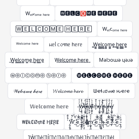
Wₑₗ𝒸ₒₘₑ ₕₑᵣₑ
🆆🅴🅻🅲🅾🅼🅴 🅷🅴🆁🅴
🅆🄴🄻🄲🄾🄼🄴 🄷🄴🅁🄴
Wₑₗcₒₘₑ ₕₑᵣₑ
ᵂᵉˡᶜᵒᵐᵉ ʰᵉʳᵉ
ᥕᥱᥣ ᥴ᥆꧑ᥱ hᥱrᥱ
̳W̳̳e̳̳l̳̳c̳̳o̳̳m̳̳e̳ ̳h̳̳e̳̳r̳̳e̳
̲W̲̲e̲̲l̲̲c̲̲o̲̲m̲̲e̲ ̲h̲̲e̲̲r̲̲e̲
W͢e͢l͢c͢o͢m͢e͢ h͢e͢r͢e͢
Mǝlɔoɯǝ ɥǝɹǝ
ⓦⓔⓛⓒⓞⓜⓔ ⓗⓔⓡⓔ
🅦🅔🅛🅒🅞🅜🅔 🅗🅔🅡🅔
𝒲ℯ𝓁𝒸ℴ𝓂ℯ 𝒽ℯ𝓇ℯ
𝓦𝓮𝓵𝓬𝓸𝓶𝓮 𝓱𝓮𝓻𝓮
ᗯҽɬ𝓬σ𝓶ҽ ԋҽɾҽ
𝕎𝕖𝕝𝕔𝕠𝕞𝕖 𝕙𝕖𝕣𝕖
̶̢̹͑̈́́̍́͌͘͜Ẅ̶̵̛͓̙̣̯͉̳̣́̔̊̋̃̔̋̍̿̀͒̕̚͠͝e̸̵̞͙̰̻̭̖̭͓̫͔̩̔̒͛̋͑̅̍͐̚͜l̷̶͖͙͕̦̫̺̣̙̳͚̄̇͒́͂̈́͆̇͑͗̽͘͘c̸̵̨̜͍̤͍͍͖̦͎̓́̓́̊̊̆̈̑̀̊͐́ǫ̸̴̤̳̩̝̭̗͉̣̱̦͒̈́́̀͒̅̽̿̽͘̚m̵̵̱̣̎̒̍̾̃̔̋̍̿̀͒̕͝e̸̞͙̰̻̭̖̭͓̫̔̒͛̋͜ ̷̢̡̺̥͎̝͈̬͈̳̈́̔͑͝h̸̵̢̢̥̟̤̜̺̳̣̔͑̊̇̀̏̈́̍̋̄̃̔̋̍̿̀͒͝ͅe̸̷̡̞͙̰̻̭̖̭͓̫̭̱̬̔̒͛̋͐̏͊͜͠͝ŗ̷̵̢̤͕̼̣̈̋́̓̾̄̿̃̔̋̍̿̀͒͜͜͝e̸̞͙̰̻̭̖̭͓̫̔̒͛̋͜
₩ɆⱠ₵Ø₥Ɇ ⱧɆⱤɆ
̢̛̫̦̫̫̪͍̪̝̳̠̖̠̀̉̂̌͊ͩ̑͌̀W̶̨̺͕̖̗͕̮̭̳͈̙̩͑ͬ̉͂͋̈́ͯ͂ͨͭ̇͐͊͆̑̏̋ͭ́̋̓ͮ̾ͭ̆̇̚̕͢͜͠͡_̶̷̧̢͉̠̘̹̼͚̣͇͍̊ͪͨ̊̈́ͩ̎͆̔ͨ̊͐ͣ̈̀͐ͫ͜͝͞͠ͅe_̴̧̞͖̦͓̞̗̙͚̄̅ͭ͗ͥ̈́̇ͬͧͣ͘͞͡l̶̵̷̛͚̗̥̯̞͎̖̬̝̤̯͈̭͓̪̗̫̱̜͙̗̦̤̪̝̳͎̝̝̳̦̲͉̩̠͆̿ͩ͊̒͛ͪ͐̅ͩ̅ͭ͑͌̽̍̾̐ͬ̔̏͂̎̔̀͛͒͝͠ͅç̷̢̠̫̹̞̞̲̬̤͎͚̗̐̍͌̒̇̀̈́̊̂̓ͣͮ̏̽͗ͥͭ̓̌̐̽̐ͭ͜͜͢ͅo̶̶̴̸̬̮̜̳̬͙̤̗͎̗̦̲͕̠̰̱̣͕̮̰͇̖͚̫̬̲ͤ͛̑͌̇ͭ́͊̍̈̏͛͑̈ͮ̏̆ͩ̇̊̂͘̚͘͢͡ͅḿ̸̦̻͙͉̻̟̲̭̟͓̬̓ͯ́̋̓ͮ̾ͭ̆̇͞͡_̶̷̧̢͉̠̘̹̼͚̣͇͍̊ͪͨ̊̈́ͩ̎͆̔ͨ̊͐ͣ̈̀͐ͫ͜͝͞͠ͅe_̴̧̞͖̦̄̅ͭ͗ͥ ̖̱̮͙̻̞̦̙̝͖ͫ̿̎͊̀̇͡͠͝h̷̸̢̝͕̥̗̜̹̠͉̗ͮ̒̌͆͑͌̀͆̀̇ͦ͒̓́̋̓ͮ̾ͭ̆̇͢͟͞͡ͅ_̶̷̧̢͉̠̘̹̼͚̣͇͍̊ͪͨ̊̈́ͩ̎͆̔ͨ̊͐ͣ̈̀͐ͫ͜͝͞͠ͅe_̴̧̢̞͖̦͉̲̬̤͙̪͎̣̰̱̘̯̜̭̖̲̄̅ͭ͗ͥ͒ͫ̃ͪ͒̓ͦ̓͒̎͂̌͌̾̀̄͊ͫ͘͘͢͜͜r̴̷̨̨̢̢̫̯͇̙̱̫͇͇͎̒ͩ̓́̈ͥ͗̓ͤ̊́͒ͬ̓̀́̋̓ͮ̾ͭ̆̇̕͜͠͡ͅ_̶̷̧̢͉̠̘̹̼͚̣͇͍̊ͪͨ̊̈́ͩ̎͆̔ͨ̊͐ͣ̈̀͐ͫ͜͝͞͠ͅe_̴̧̞͖̦̄̅ͭ͗ͥ
͛⦚W͛⦚͛⦚e͛⦚͛⦚l͛⦚͛⦚c͛⦚͛⦚o͛⦚͛⦚m͛⦚͛⦚e͛⦚ ͛⦚h͛⦚͛⦚e͛⦚͛⦚r͛⦚͛⦚e͛⦚