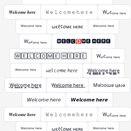
𝑾𝒆𝒍𝒄𝒐𝒎𝒆 𝒉𝒆𝒓𝒆
𝚆 𝚎 𝚕 𝚌 𝚘 𝚖 𝚎 𝚑 𝚎 𝚛 𝚎
Wₑₗcₒₘₑ ₕₑᵣₑ
ᵂᵉˡᶜᵒᵐᵉ ʰᵉʳᵉ
ωєℓ¢σмє нєяє
ᵂᵉˡᶜᵒᵐᵉ ʰᵉʳᵉ
Wₑₗ𝒸ₒₘₑ ₕₑᵣₑ
🆆🅴🅻🅲🅾🅼🅴 🅷🅴🆁🅴
🅆🄴🄻🄲🄾🄼🄴 🄷🄴🅁🄴
Wₑₗcₒₘₑ ₕₑᵣₑ
ᵂᵉˡᶜᵒᵐᵉ ʰᵉʳᵉ
ᥕᥱᥣ ᥴ᥆꧑ᥱ hᥱrᥱ
̳W̳̳e̳̳l̳̳c̳̳o̳̳m̳̳e̳ ̳h̳̳e̳̳r̳̳e̳
̲W̲̲e̲̲l̲̲c̲̲o̲̲m̲̲e̲ ̲h̲̲e̲̲r̲̲e̲
W͢e͢l͢c͢o͢m͢e͢ h͢e͢r͢e͢
Mǝlɔoɯǝ ɥǝɹǝ
𝘞𝘦𝘭𝘤𝘰𝘮𝘦 𝘩𝘦𝘳𝘦
𝙒𝙚𝙡𝙘𝙤𝙢𝙚 𝙝𝙚𝙧𝙚
𝑾𝒆𝒍𝒄𝒐𝒎𝒆 𝒉𝒆𝒓𝒆
𝚆 𝚎 𝚕 𝚌 𝚘 𝚖 𝚎 𝚑 𝚎 𝚛 𝚎
Wₑₗcₒₘₑ ₕₑᵣₑ
ᵂᵉˡᶜᵒᵐᵉ ʰᵉʳᵉ
ωєℓ¢σмє нєяє
ᵂᵉˡᶜᵒᵐᵉ ʰᵉʳᵉ