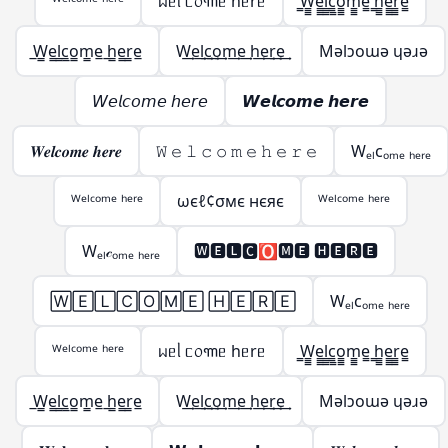
ᵂᵉˡᶜᵒᵐᵉ ʰᵉʳᵉ
ᥕᥱᥣ ᥴ᥆꧑ᥱ hᥱrᥱ
̳W̳̳e̳̳l̳̳c̳̳o̳̳m̳̳e̳ ̳h̳̳e̳̳r̳̳e̳
̲W̲̲e̲̲l̲̲c̲̲o̲̲m̲̲e̲ ̲h̲̲e̲̲r̲̲e̲
W͢e͢l͢c͢o͢m͢e͢ h͢e͢r͢e͢
Mǝlɔoɯǝ ɥǝɹǝ
𝘞𝘦𝘭𝘤𝘰𝘮𝘦 𝘩𝘦𝘳𝘦
𝙒𝙚𝙡𝙘𝙤𝙢𝙚 𝙝𝙚𝙧𝙚
𝑾𝒆𝒍𝒄𝒐𝒎𝒆 𝒉𝒆𝒓𝒆
𝚆 𝚎 𝚕 𝚌 𝚘 𝚖 𝚎 𝚑 𝚎 𝚛 𝚎
Wₑₗcₒₘₑ ₕₑᵣₑ
ᵂᵉˡᶜᵒᵐᵉ ʰᵉʳᵉ
ωєℓ¢σмє нєяє
ᵂᵉˡᶜᵒᵐᵉ ʰᵉʳᵉ
Wₑₗ𝒸ₒₘₑ ₕₑᵣₑ
🆆🅴🅻🅲🅾🅼🅴 🅷🅴🆁🅴
🅆🄴🄻🄲🄾🄼🄴 🄷🄴🅁🄴
Wₑₗcₒₘₑ ₕₑᵣₑ
ᵂᵉˡᶜᵒᵐᵉ ʰᵉʳᵉ
ᥕᥱᥣ ᥴ᥆꧑ᥱ hᥱrᥱ
̳W̳̳e̳̳l̳̳c̳̳o̳̳m̳̳e̳ ̳h̳̳e̳̳r̳̳e̳
̲W̲̲e̲̲l̲̲c̲̲o̲̲m̲̲e̲ ̲h̲̲e̲̲r̲̲e̲
W͢e͢l͢c͢o͢m͢e͢ h͢e͢r͢e͢
Mǝlɔoɯǝ ɥǝɹǝ