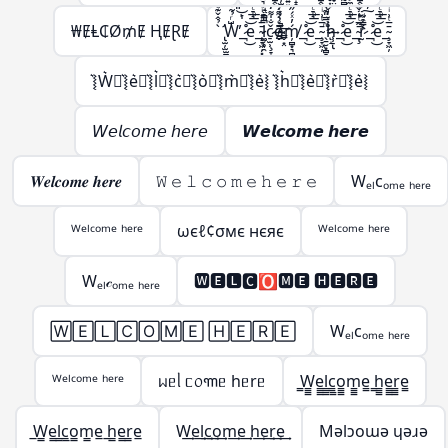
₩ɆⱠ₵Ø₥Ɇ ⱧɆⱤɆ
̢̛̫̦̫̫̪͍̪̝̳̠̖̠̀̉̂̌͊ͩ̑͌̀W̶̨̺͕̖̗͕̮̭̳͈̙̩͑ͬ̉͂͋̈́ͯ͂ͨͭ̇͐͊͆̑̏̋ͭ́̋̓ͮ̾ͭ̆̇̚̕͢͜͠͡_̶̷̧̢͉̠̘̹̼͚̣͇͍̊ͪͨ̊̈́ͩ̎͆̔ͨ̊͐ͣ̈̀͐ͫ͜͝͞͠ͅe_̴̧̞͖̦͓̞̗̙͚̄̅ͭ͗ͥ̈́̇ͬͧͣ͘͞͡l̶̵̷̛͚̗̥̯̞͎̖̬̝̤̯͈̭͓̪̗̫̱̜͙̗̦̤̪̝̳͎̝̝̳̦̲͉̩̠͆̿ͩ͊̒͛ͪ͐̅ͩ̅ͭ͑͌̽̍̾̐ͬ̔̏͂̎̔̀͛͒͝͠ͅç̷̢̠̫̹̞̞̲̬̤͎͚̗̐̍͌̒̇̀̈́̊̂̓ͣͮ̏̽͗ͥͭ̓̌̐̽̐ͭ͜͜͢ͅo̶̶̴̸̬̮̜̳̬͙̤̗͎̗̦̲͕̠̰̱̣͕̮̰͇̖͚̫̬̲ͤ͛̑͌̇ͭ́͊̍̈̏͛͑̈ͮ̏̆ͩ̇̊̂͘̚͘͢͡ͅḿ̸̦̻͙͉̻̟̲̭̟͓̬̓ͯ́̋̓ͮ̾ͭ̆̇͞͡_̶̷̧̢͉̠̘̹̼͚̣͇͍̊ͪͨ̊̈́ͩ̎͆̔ͨ̊͐ͣ̈̀͐ͫ͜͝͞͠ͅe_̴̧̞͖̦̄̅ͭ͗ͥ ̖̱̮͙̻̞̦̙̝͖ͫ̿̎͊̀̇͡͠͝h̷̸̢̝͕̥̗̜̹̠͉̗ͮ̒̌͆͑͌̀͆̀̇ͦ͒̓́̋̓ͮ̾ͭ̆̇͢͟͞͡ͅ_̶̷̧̢͉̠̘̹̼͚̣͇͍̊ͪͨ̊̈́ͩ̎͆̔ͨ̊͐ͣ̈̀͐ͫ͜͝͞͠ͅe_̴̧̢̞͖̦͉̲̬̤͙̪͎̣̰̱̘̯̜̭̖̲̄̅ͭ͗ͥ͒ͫ̃ͪ͒̓ͦ̓͒̎͂̌͌̾̀̄͊ͫ͘͘͢͜͜r̴̷̨̨̢̢̫̯͇̙̱̫͇͇͎̒ͩ̓́̈ͥ͗̓ͤ̊́͒ͬ̓̀́̋̓ͮ̾ͭ̆̇̕͜͠͡ͅ_̶̷̧̢͉̠̘̹̼͚̣͇͍̊ͪͨ̊̈́ͩ̎͆̔ͨ̊͐ͣ̈̀͐ͫ͜͝͞͠ͅe_̴̧̞͖̦̄̅ͭ͗ͥ
͛⦚W͛⦚͛⦚e͛⦚͛⦚l͛⦚͛⦚c͛⦚͛⦚o͛⦚͛⦚m͛⦚͛⦚e͛⦚ ͛⦚h͛⦚͛⦚e͛⦚͛⦚r͛⦚͛⦚e͛⦚
𝘞𝘦𝘭𝘤𝘰𝘮𝘦 𝘩𝘦𝘳𝘦
𝙒𝙚𝙡𝙘𝙤𝙢𝙚 𝙝𝙚𝙧𝙚
𝑾𝒆𝒍𝒄𝒐𝒎𝒆 𝒉𝒆𝒓𝒆
𝚆 𝚎 𝚕 𝚌 𝚘 𝚖 𝚎 𝚑 𝚎 𝚛 𝚎
Wₑₗcₒₘₑ ₕₑᵣₑ
ᵂᵉˡᶜᵒᵐᵉ ʰᵉʳᵉ
ωєℓ¢σмє нєяє
ᵂᵉˡᶜᵒᵐᵉ ʰᵉʳᵉ
Wₑₗ𝒸ₒₘₑ ₕₑᵣₑ
🆆🅴🅻🅲🅾🅼🅴 🅷🅴🆁🅴
🅆🄴🄻🄲🄾🄼🄴 🄷🄴🅁🄴
Wₑₗcₒₘₑ ₕₑᵣₑ
ᵂᵉˡᶜᵒᵐᵉ ʰᵉʳᵉ
ᥕᥱᥣ ᥴ᥆꧑ᥱ hᥱrᥱ
̳W̳̳e̳̳l̳̳c̳̳o̳̳m̳̳e̳ ̳h̳̳e̳̳r̳̳e̳
̲W̲̲e̲̲l̲̲c̲̲o̲̲m̲̲e̲ ̲h̲̲e̲̲r̲̲e̲
W͢e͢l͢c͢o͢m͢e͢ h͢e͢r͢e͢
Mǝlɔoɯǝ ɥǝɹǝ