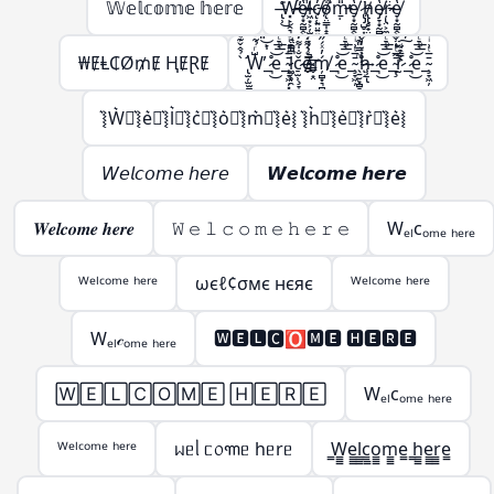
𝕎𝕖𝕝𝕔𝕠𝕞𝕖 𝕙𝕖𝕣𝕖
̶̢̹͑̈́́̍́͌͘͜Ẅ̶̵̛͓̙̣̯͉̳̣́̔̊̋̃̔̋̍̿̀͒̕̚͠͝e̸̵̞͙̰̻̭̖̭͓̫͔̩̔̒͛̋͑̅̍͐̚͜l̷̶͖͙͕̦̫̺̣̙̳͚̄̇͒́͂̈́͆̇͑͗̽͘͘c̸̵̨̜͍̤͍͍͖̦͎̓́̓́̊̊̆̈̑̀̊͐́ǫ̸̴̤̳̩̝̭̗͉̣̱̦͒̈́́̀͒̅̽̿̽͘̚m̵̵̱̣̎̒̍̾̃̔̋̍̿̀͒̕͝e̸̞͙̰̻̭̖̭͓̫̔̒͛̋͜ ̷̢̡̺̥͎̝͈̬͈̳̈́̔͑͝h̸̵̢̢̥̟̤̜̺̳̣̔͑̊̇̀̏̈́̍̋̄̃̔̋̍̿̀͒͝ͅe̸̷̡̞͙̰̻̭̖̭͓̫̭̱̬̔̒͛̋͐̏͊͜͠͝ŗ̷̵̢̤͕̼̣̈̋́̓̾̄̿̃̔̋̍̿̀͒͜͜͝e̸̞͙̰̻̭̖̭͓̫̔̒͛̋͜
₩ɆⱠ₵Ø₥Ɇ ⱧɆⱤɆ
̢̛̫̦̫̫̪͍̪̝̳̠̖̠̀̉̂̌͊ͩ̑͌̀W̶̨̺͕̖̗͕̮̭̳͈̙̩͑ͬ̉͂͋̈́ͯ͂ͨͭ̇͐͊͆̑̏̋ͭ́̋̓ͮ̾ͭ̆̇̚̕͢͜͠͡_̶̷̧̢͉̠̘̹̼͚̣͇͍̊ͪͨ̊̈́ͩ̎͆̔ͨ̊͐ͣ̈̀͐ͫ͜͝͞͠ͅe_̴̧̞͖̦͓̞̗̙͚̄̅ͭ͗ͥ̈́̇ͬͧͣ͘͞͡l̶̵̷̛͚̗̥̯̞͎̖̬̝̤̯͈̭͓̪̗̫̱̜͙̗̦̤̪̝̳͎̝̝̳̦̲͉̩̠͆̿ͩ͊̒͛ͪ͐̅ͩ̅ͭ͑͌̽̍̾̐ͬ̔̏͂̎̔̀͛͒͝͠ͅç̷̢̠̫̹̞̞̲̬̤͎͚̗̐̍͌̒̇̀̈́̊̂̓ͣͮ̏̽͗ͥͭ̓̌̐̽̐ͭ͜͜͢ͅo̶̶̴̸̬̮̜̳̬͙̤̗͎̗̦̲͕̠̰̱̣͕̮̰͇̖͚̫̬̲ͤ͛̑͌̇ͭ́͊̍̈̏͛͑̈ͮ̏̆ͩ̇̊̂͘̚͘͢͡ͅḿ̸̦̻͙͉̻̟̲̭̟͓̬̓ͯ́̋̓ͮ̾ͭ̆̇͞͡_̶̷̧̢͉̠̘̹̼͚̣͇͍̊ͪͨ̊̈́ͩ̎͆̔ͨ̊͐ͣ̈̀͐ͫ͜͝͞͠ͅe_̴̧̞͖̦̄̅ͭ͗ͥ ̖̱̮͙̻̞̦̙̝͖ͫ̿̎͊̀̇͡͠͝h̷̸̢̝͕̥̗̜̹̠͉̗ͮ̒̌͆͑͌̀͆̀̇ͦ͒̓́̋̓ͮ̾ͭ̆̇͢͟͞͡ͅ_̶̷̧̢͉̠̘̹̼͚̣͇͍̊ͪͨ̊̈́ͩ̎͆̔ͨ̊͐ͣ̈̀͐ͫ͜͝͞͠ͅe_̴̧̢̞͖̦͉̲̬̤͙̪͎̣̰̱̘̯̜̭̖̲̄̅ͭ͗ͥ͒ͫ̃ͪ͒̓ͦ̓͒̎͂̌͌̾̀̄͊ͫ͘͘͢͜͜r̴̷̨̨̢̢̫̯͇̙̱̫͇͇͎̒ͩ̓́̈ͥ͗̓ͤ̊́͒ͬ̓̀́̋̓ͮ̾ͭ̆̇̕͜͠͡ͅ_̶̷̧̢͉̠̘̹̼͚̣͇͍̊ͪͨ̊̈́ͩ̎͆̔ͨ̊͐ͣ̈̀͐ͫ͜͝͞͠ͅe_̴̧̞͖̦̄̅ͭ͗ͥ
͛⦚W͛⦚͛⦚e͛⦚͛⦚l͛⦚͛⦚c͛⦚͛⦚o͛⦚͛⦚m͛⦚͛⦚e͛⦚ ͛⦚h͛⦚͛⦚e͛⦚͛⦚r͛⦚͛⦚e͛⦚
𝘞𝘦𝘭𝘤𝘰𝘮𝘦 𝘩𝘦𝘳𝘦
𝙒𝙚𝙡𝙘𝙤𝙢𝙚 𝙝𝙚𝙧𝙚
𝑾𝒆𝒍𝒄𝒐𝒎𝒆 𝒉𝒆𝒓𝒆
𝚆 𝚎 𝚕 𝚌 𝚘 𝚖 𝚎 𝚑 𝚎 𝚛 𝚎
Wₑₗcₒₘₑ ₕₑᵣₑ
ᵂᵉˡᶜᵒᵐᵉ ʰᵉʳᵉ
ωєℓ¢σмє нєяє
ᵂᵉˡᶜᵒᵐᵉ ʰᵉʳᵉ
Wₑₗ𝒸ₒₘₑ ₕₑᵣₑ
🆆🅴🅻🅲🅾🅼🅴 🅷🅴🆁🅴
🅆🄴🄻🄲🄾🄼🄴 🄷🄴🅁🄴
Wₑₗcₒₘₑ ₕₑᵣₑ
ᵂᵉˡᶜᵒᵐᵉ ʰᵉʳᵉ
ᥕᥱᥣ ᥴ᥆꧑ᥱ hᥱrᥱ
̳W̳̳e̳̳l̳̳c̳̳o̳̳m̳̳e̳ ̳h̳̳e̳̳r̳̳e̳