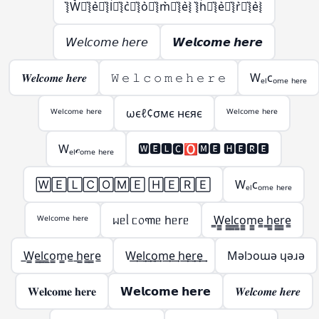
͛⦚W͛⦚͛⦚e͛⦚͛⦚l͛⦚͛⦚c͛⦚͛⦚o͛⦚͛⦚m͛⦚͛⦚e͛⦚ ͛⦚h͛⦚͛⦚e͛⦚͛⦚r͛⦚͛⦚e͛⦚
𝘞𝘦𝘭𝘤𝘰𝘮𝘦 𝘩𝘦𝘳𝘦
𝙒𝙚𝙡𝙘𝙤𝙢𝙚 𝙝𝙚𝙧𝙚
𝑾𝒆𝒍𝒄𝒐𝒎𝒆 𝒉𝒆𝒓𝒆
𝚆 𝚎 𝚕 𝚌 𝚘 𝚖 𝚎 𝚑 𝚎 𝚛 𝚎
Wₑₗcₒₘₑ ₕₑᵣₑ
ᵂᵉˡᶜᵒᵐᵉ ʰᵉʳᵉ
ωєℓ¢σмє нєяє
ᵂᵉˡᶜᵒᵐᵉ ʰᵉʳᵉ
Wₑₗ𝒸ₒₘₑ ₕₑᵣₑ
🆆🅴🅻🅲🅾🅼🅴 🅷🅴🆁🅴
🅆🄴🄻🄲🄾🄼🄴 🄷🄴🅁🄴
Wₑₗcₒₘₑ ₕₑᵣₑ
ᵂᵉˡᶜᵒᵐᵉ ʰᵉʳᵉ
ᥕᥱᥣ ᥴ᥆꧑ᥱ hᥱrᥱ
̳W̳̳e̳̳l̳̳c̳̳o̳̳m̳̳e̳ ̳h̳̳e̳̳r̳̳e̳
̲W̲̲e̲̲l̲̲c̲̲o̲̲m̲̲e̲ ̲h̲̲e̲̲r̲̲e̲
W͢e͢l͢c͢o͢m͢e͢ h͢e͢r͢e͢
Mǝlɔoɯǝ ɥǝɹǝ
𝐖𝐞𝐥𝐜𝐨𝐦𝐞 𝐡𝐞𝐫𝐞
𝗪𝗲𝗹𝗰𝗼𝗺𝗲 𝗵𝗲𝗿𝗲
𝑾𝒆𝒍𝒄𝒐𝒎𝒆 𝒉𝒆𝒓𝒆