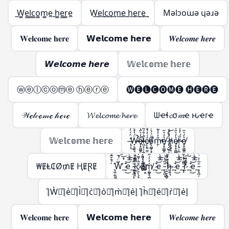
̲W̲̲e̲̲l̲̲c̲̲o̲̲m̲̲e̲ ̲h̲̲e̲̲r̲̲e̲
W͢e͢l͢c͢o͢m͢e͢ h͢e͢r͢e͢
Mǝlɔoɯǝ ɥǝɹǝ
𝐖𝐞𝐥𝐜𝐨𝐦𝐞 𝐡𝐞𝐫𝐞
𝗪𝗲𝗹𝗰𝗼𝗺𝗲 𝗵𝗲𝗿𝗲
𝑾𝒆𝒍𝒄𝒐𝒎𝒆 𝒉𝒆𝒓𝒆
𝙒𝙚𝙡𝙘𝙤𝙢𝙚 𝙝𝙚𝙧𝙚
𝕎𝕖𝕝𝕔𝕠𝕞𝕖 𝕙𝕖𝕣𝕖
ⓦⓔⓛⓒⓞⓜⓔ ⓗⓔⓡⓔ
🅦🅔🅛🅒🅞🅜🅔 🅗🅔🅡🅔
𝒲ℯ𝓁𝒸ℴ𝓂ℯ 𝒽ℯ𝓇ℯ
𝓦𝓮𝓵𝓬𝓸𝓶𝓮 𝓱𝓮𝓻𝓮
ᗯҽɬ𝓬σ𝓶ҽ ԋҽɾҽ
𝕎𝕖𝕝𝕔𝕠𝕞𝕖 𝕙𝕖𝕣𝕖
̶̢̹͑̈́́̍́͌͘͜Ẅ̶̵̛͓̙̣̯͉̳̣́̔̊̋̃̔̋̍̿̀͒̕̚͠͝e̸̵̞͙̰̻̭̖̭͓̫͔̩̔̒͛̋͑̅̍͐̚͜l̷̶͖͙͕̦̫̺̣̙̳͚̄̇͒́͂̈́͆̇͑͗̽͘͘c̸̵̨̜͍̤͍͍͖̦͎̓́̓́̊̊̆̈̑̀̊͐́ǫ̸̴̤̳̩̝̭̗͉̣̱̦͒̈́́̀͒̅̽̿̽͘̚m̵̵̱̣̎̒̍̾̃̔̋̍̿̀͒̕͝e̸̞͙̰̻̭̖̭͓̫̔̒͛̋͜ ̷̢̡̺̥͎̝͈̬͈̳̈́̔͑͝h̸̵̢̢̥̟̤̜̺̳̣̔͑̊̇̀̏̈́̍̋̄̃̔̋̍̿̀͒͝ͅe̸̷̡̞͙̰̻̭̖̭͓̫̭̱̬̔̒͛̋͐̏͊͜͠͝ŗ̷̵̢̤͕̼̣̈̋́̓̾̄̿̃̔̋̍̿̀͒͜͜͝e̸̞͙̰̻̭̖̭͓̫̔̒͛̋͜
₩ɆⱠ₵Ø₥Ɇ ⱧɆⱤɆ
̢̛̫̦̫̫̪͍̪̝̳̠̖̠̀̉̂̌͊ͩ̑͌̀W̶̨̺͕̖̗͕̮̭̳͈̙̩͑ͬ̉͂͋̈́ͯ͂ͨͭ̇͐͊͆̑̏̋ͭ́̋̓ͮ̾ͭ̆̇̚̕͢͜͠͡_̶̷̧̢͉̠̘̹̼͚̣͇͍̊ͪͨ̊̈́ͩ̎͆̔ͨ̊͐ͣ̈̀͐ͫ͜͝͞͠ͅe_̴̧̞͖̦͓̞̗̙͚̄̅ͭ͗ͥ̈́̇ͬͧͣ͘͞͡l̶̵̷̛͚̗̥̯̞͎̖̬̝̤̯͈̭͓̪̗̫̱̜͙̗̦̤̪̝̳͎̝̝̳̦̲͉̩̠͆̿ͩ͊̒͛ͪ͐̅ͩ̅ͭ͑͌̽̍̾̐ͬ̔̏͂̎̔̀͛͒͝͠ͅç̷̢̠̫̹̞̞̲̬̤͎͚̗̐̍͌̒̇̀̈́̊̂̓ͣͮ̏̽͗ͥͭ̓̌̐̽̐ͭ͜͜͢ͅo̶̶̴̸̬̮̜̳̬͙̤̗͎̗̦̲͕̠̰̱̣͕̮̰͇̖͚̫̬̲ͤ͛̑͌̇ͭ́͊̍̈̏͛͑̈ͮ̏̆ͩ̇̊̂͘̚͘͢͡ͅḿ̸̦̻͙͉̻̟̲̭̟͓̬̓ͯ́̋̓ͮ̾ͭ̆̇͞͡_̶̷̧̢͉̠̘̹̼͚̣͇͍̊ͪͨ̊̈́ͩ̎͆̔ͨ̊͐ͣ̈̀͐ͫ͜͝͞͠ͅe_̴̧̞͖̦̄̅ͭ͗ͥ ̖̱̮͙̻̞̦̙̝͖ͫ̿̎͊̀̇͡͠͝h̷̸̢̝͕̥̗̜̹̠͉̗ͮ̒̌͆͑͌̀͆̀̇ͦ͒̓́̋̓ͮ̾ͭ̆̇͢͟͞͡ͅ_̶̷̧̢͉̠̘̹̼͚̣͇͍̊ͪͨ̊̈́ͩ̎͆̔ͨ̊͐ͣ̈̀͐ͫ͜͝͞͠ͅe_̴̧̢̞͖̦͉̲̬̤͙̪͎̣̰̱̘̯̜̭̖̲̄̅ͭ͗ͥ͒ͫ̃ͪ͒̓ͦ̓͒̎͂̌͌̾̀̄͊ͫ͘͘͢͜͜r̴̷̨̨̢̢̫̯͇̙̱̫͇͇͎̒ͩ̓́̈ͥ͗̓ͤ̊́͒ͬ̓̀́̋̓ͮ̾ͭ̆̇̕͜͠͡ͅ_̶̷̧̢͉̠̘̹̼͚̣͇͍̊ͪͨ̊̈́ͩ̎͆̔ͨ̊͐ͣ̈̀͐ͫ͜͝͞͠ͅe_̴̧̞͖̦̄̅ͭ͗ͥ
͛⦚W͛⦚͛⦚e͛⦚͛⦚l͛⦚͛⦚c͛⦚͛⦚o͛⦚͛⦚m͛⦚͛⦚e͛⦚ ͛⦚h͛⦚͛⦚e͛⦚͛⦚r͛⦚͛⦚e͛⦚
𝐖𝐞𝐥𝐜𝐨𝐦𝐞 𝐡𝐞𝐫𝐞
𝗪𝗲𝗹𝗰𝗼𝗺𝗲 𝗵𝗲𝗿𝗲
𝑾𝒆𝒍𝒄𝒐𝒎𝒆 𝒉𝒆𝒓𝒆