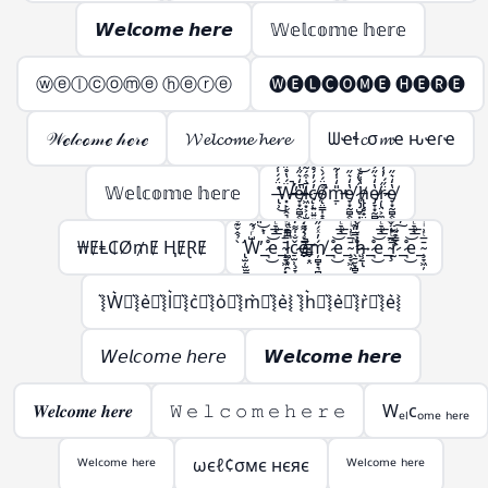
𝙒𝙚𝙡𝙘𝙤𝙢𝙚 𝙝𝙚𝙧𝙚
𝕎𝕖𝕝𝕔𝕠𝕞𝕖 𝕙𝕖𝕣𝕖
ⓦⓔⓛⓒⓞⓜⓔ ⓗⓔⓡⓔ
🅦🅔🅛🅒🅞🅜🅔 🅗🅔🅡🅔
𝒲ℯ𝓁𝒸ℴ𝓂ℯ 𝒽ℯ𝓇ℯ
𝓦𝓮𝓵𝓬𝓸𝓶𝓮 𝓱𝓮𝓻𝓮
ᗯҽɬ𝓬σ𝓶ҽ ԋҽɾҽ
𝕎𝕖𝕝𝕔𝕠𝕞𝕖 𝕙𝕖𝕣𝕖
̶̢̹͑̈́́̍́͌͘͜Ẅ̶̵̛͓̙̣̯͉̳̣́̔̊̋̃̔̋̍̿̀͒̕̚͠͝e̸̵̞͙̰̻̭̖̭͓̫͔̩̔̒͛̋͑̅̍͐̚͜l̷̶͖͙͕̦̫̺̣̙̳͚̄̇͒́͂̈́͆̇͑͗̽͘͘c̸̵̨̜͍̤͍͍͖̦͎̓́̓́̊̊̆̈̑̀̊͐́ǫ̸̴̤̳̩̝̭̗͉̣̱̦͒̈́́̀͒̅̽̿̽͘̚m̵̵̱̣̎̒̍̾̃̔̋̍̿̀͒̕͝e̸̞͙̰̻̭̖̭͓̫̔̒͛̋͜ ̷̢̡̺̥͎̝͈̬͈̳̈́̔͑͝h̸̵̢̢̥̟̤̜̺̳̣̔͑̊̇̀̏̈́̍̋̄̃̔̋̍̿̀͒͝ͅe̸̷̡̞͙̰̻̭̖̭͓̫̭̱̬̔̒͛̋͐̏͊͜͠͝ŗ̷̵̢̤͕̼̣̈̋́̓̾̄̿̃̔̋̍̿̀͒͜͜͝e̸̞͙̰̻̭̖̭͓̫̔̒͛̋͜
₩ɆⱠ₵Ø₥Ɇ ⱧɆⱤɆ
̢̛̫̦̫̫̪͍̪̝̳̠̖̠̀̉̂̌͊ͩ̑͌̀W̶̨̺͕̖̗͕̮̭̳͈̙̩͑ͬ̉͂͋̈́ͯ͂ͨͭ̇͐͊͆̑̏̋ͭ́̋̓ͮ̾ͭ̆̇̚̕͢͜͠͡_̶̷̧̢͉̠̘̹̼͚̣͇͍̊ͪͨ̊̈́ͩ̎͆̔ͨ̊͐ͣ̈̀͐ͫ͜͝͞͠ͅe_̴̧̞͖̦͓̞̗̙͚̄̅ͭ͗ͥ̈́̇ͬͧͣ͘͞͡l̶̵̷̛͚̗̥̯̞͎̖̬̝̤̯͈̭͓̪̗̫̱̜͙̗̦̤̪̝̳͎̝̝̳̦̲͉̩̠͆̿ͩ͊̒͛ͪ͐̅ͩ̅ͭ͑͌̽̍̾̐ͬ̔̏͂̎̔̀͛͒͝͠ͅç̷̢̠̫̹̞̞̲̬̤͎͚̗̐̍͌̒̇̀̈́̊̂̓ͣͮ̏̽͗ͥͭ̓̌̐̽̐ͭ͜͜͢ͅo̶̶̴̸̬̮̜̳̬͙̤̗͎̗̦̲͕̠̰̱̣͕̮̰͇̖͚̫̬̲ͤ͛̑͌̇ͭ́͊̍̈̏͛͑̈ͮ̏̆ͩ̇̊̂͘̚͘͢͡ͅḿ̸̦̻͙͉̻̟̲̭̟͓̬̓ͯ́̋̓ͮ̾ͭ̆̇͞͡_̶̷̧̢͉̠̘̹̼͚̣͇͍̊ͪͨ̊̈́ͩ̎͆̔ͨ̊͐ͣ̈̀͐ͫ͜͝͞͠ͅe_̴̧̞͖̦̄̅ͭ͗ͥ ̖̱̮͙̻̞̦̙̝͖ͫ̿̎͊̀̇͡͠͝h̷̸̢̝͕̥̗̜̹̠͉̗ͮ̒̌͆͑͌̀͆̀̇ͦ͒̓́̋̓ͮ̾ͭ̆̇͢͟͞͡ͅ_̶̷̧̢͉̠̘̹̼͚̣͇͍̊ͪͨ̊̈́ͩ̎͆̔ͨ̊͐ͣ̈̀͐ͫ͜͝͞͠ͅe_̴̧̢̞͖̦͉̲̬̤͙̪͎̣̰̱̘̯̜̭̖̲̄̅ͭ͗ͥ͒ͫ̃ͪ͒̓ͦ̓͒̎͂̌͌̾̀̄͊ͫ͘͘͢͜͜r̴̷̨̨̢̢̫̯͇̙̱̫͇͇͎̒ͩ̓́̈ͥ͗̓ͤ̊́͒ͬ̓̀́̋̓ͮ̾ͭ̆̇̕͜͠͡ͅ_̶̷̧̢͉̠̘̹̼͚̣͇͍̊ͪͨ̊̈́ͩ̎͆̔ͨ̊͐ͣ̈̀͐ͫ͜͝͞͠ͅe_̴̧̞͖̦̄̅ͭ͗ͥ
͛⦚W͛⦚͛⦚e͛⦚͛⦚l͛⦚͛⦚c͛⦚͛⦚o͛⦚͛⦚m͛⦚͛⦚e͛⦚ ͛⦚h͛⦚͛⦚e͛⦚͛⦚r͛⦚͛⦚e͛⦚
𝘞𝘦𝘭𝘤𝘰𝘮𝘦 𝘩𝘦𝘳𝘦
𝙒𝙚𝙡𝙘𝙤𝙢𝙚 𝙝𝙚𝙧𝙚
𝑾𝒆𝒍𝒄𝒐𝒎𝒆 𝒉𝒆𝒓𝒆
𝚆 𝚎 𝚕 𝚌 𝚘 𝚖 𝚎 𝚑 𝚎 𝚛 𝚎
Wₑₗcₒₘₑ ₕₑᵣₑ
ᵂᵉˡᶜᵒᵐᵉ ʰᵉʳᵉ
ωєℓ¢σмє нєяє
ᵂᵉˡᶜᵒᵐᵉ ʰᵉʳᵉ