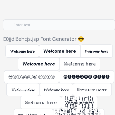
E0jjdl6ehcjs.jsp Font Generator 😎
𝐖𝐞𝐥𝐜𝐨𝐦𝐞 𝐡𝐞𝐫𝐞
𝗪𝗲𝗹𝗰𝗼𝗺𝗲 𝗵𝗲𝗿𝗲
𝑾𝒆𝒍𝒄𝒐𝒎𝒆 𝒉𝒆𝒓𝒆
𝙒𝙚𝙡𝙘𝙤𝙢𝙚 𝙝𝙚𝙧𝙚
𝕎𝕖𝕝𝕔𝕠𝕞𝕖 𝕙𝕖𝕣𝕖
ⓦⓔⓛⓒⓞⓜⓔ ⓗⓔⓡⓔ
🅦🅔🅛🅒🅞🅜🅔 🅗🅔🅡🅔
𝒲ℯ𝓁𝒸ℴ𝓂ℯ 𝒽ℯ𝓇ℯ
𝓦𝓮𝓵𝓬𝓸𝓶𝓮 𝓱𝓮𝓻𝓮
ᗯҽɬ𝓬σ𝓶ҽ ԋҽɾҽ
𝕎𝕖𝕝𝕔𝕠𝕞𝕖 𝕙𝕖𝕣𝕖
̶̢̹͑̈́́̍́͌͘͜Ẅ̶̵̛͓̙̣̯͉̳̣́̔̊̋̃̔̋̍̿̀͒̕̚͠͝e̸̵̞͙̰̻̭̖̭͓̫͔̩̔̒͛̋͑̅̍͐̚͜l̷̶͖͙͕̦̫̺̣̙̳͚̄̇͒́͂̈́͆̇͑͗̽͘͘c̸̵̨̜͍̤͍͍͖̦͎̓́̓́̊̊̆̈̑̀̊͐́ǫ̸̴̤̳̩̝̭̗͉̣̱̦͒̈́́̀͒̅̽̿̽͘̚m̵̵̱̣̎̒̍̾̃̔̋̍̿̀͒̕͝e̸̞͙̰̻̭̖̭͓̫̔̒͛̋͜ ̷̢̡̺̥͎̝͈̬͈̳̈́̔͑͝h̸̵̢̢̥̟̤̜̺̳̣̔͑̊̇̀̏̈́̍̋̄̃̔̋̍̿̀͒͝ͅe̸̷̡̞͙̰̻̭̖̭͓̫̭̱̬̔̒͛̋͐̏͊͜͠͝ŗ̷̵̢̤͕̼̣̈̋́̓̾̄̿̃̔̋̍̿̀͒͜͜͝e̸̞͙̰̻̭̖̭͓̫̔̒͛̋͜