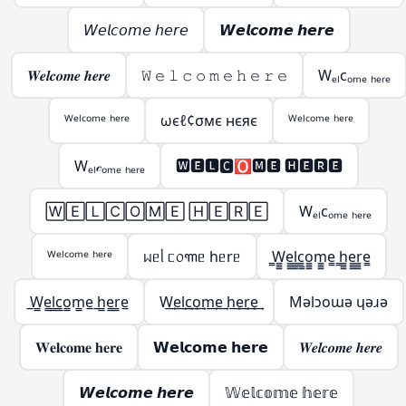
𝘞𝘦𝘭𝘤𝘰𝘮𝘦 𝘩𝘦𝘳𝘦
𝙒𝙚𝙡𝙘𝙤𝙢𝙚 𝙝𝙚𝙧𝙚
𝑾𝒆𝒍𝒄𝒐𝒎𝒆 𝒉𝒆𝒓𝒆
𝚆 𝚎 𝚕 𝚌 𝚘 𝚖 𝚎 𝚑 𝚎 𝚛 𝚎
Wₑₗcₒₘₑ ₕₑᵣₑ
ᵂᵉˡᶜᵒᵐᵉ ʰᵉʳᵉ
ωєℓ¢σмє нєяє
ᵂᵉˡᶜᵒᵐᵉ ʰᵉʳᵉ
Wₑₗ𝒸ₒₘₑ ₕₑᵣₑ
🆆🅴🅻🅲🅾🅼🅴 🅷🅴🆁🅴
🅆🄴🄻🄲🄾🄼🄴 🄷🄴🅁🄴
Wₑₗcₒₘₑ ₕₑᵣₑ
ᵂᵉˡᶜᵒᵐᵉ ʰᵉʳᵉ
ᥕᥱᥣ ᥴ᥆꧑ᥱ hᥱrᥱ
̳W̳̳e̳̳l̳̳c̳̳o̳̳m̳̳e̳ ̳h̳̳e̳̳r̳̳e̳
̲W̲̲e̲̲l̲̲c̲̲o̲̲m̲̲e̲ ̲h̲̲e̲̲r̲̲e̲
W͢e͢l͢c͢o͢m͢e͢ h͢e͢r͢e͢
Mǝlɔoɯǝ ɥǝɹǝ
𝐖𝐞𝐥𝐜𝐨𝐦𝐞 𝐡𝐞𝐫𝐞
𝗪𝗲𝗹𝗰𝗼𝗺𝗲 𝗵𝗲𝗿𝗲
𝑾𝒆𝒍𝒄𝒐𝒎𝒆 𝒉𝒆𝒓𝒆
𝙒𝙚𝙡𝙘𝙤𝙢𝙚 𝙝𝙚𝙧𝙚
𝕎𝕖𝕝𝕔𝕠𝕞𝕖 𝕙𝕖𝕣𝕖