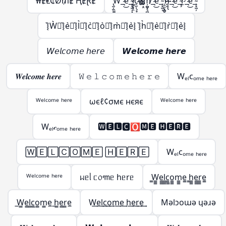
₩ɆⱠ₵Ø₥Ɇ ⱧɆⱤɆ
̢̛̫̦̫̫̪͍̪̝̳̠̖̠̀̉̂̌͊ͩ̑͌̀W̶̨̺͕̖̗͕̮̭̳͈̙̩͑ͬ̉͂͋̈́ͯ͂ͨͭ̇͐͊͆̑̏̋ͭ́̋̓ͮ̾ͭ̆̇̚̕͢͜͠͡_̶̷̧̢͉̠̘̹̼͚̣͇͍̊ͪͨ̊̈́ͩ̎͆̔ͨ̊͐ͣ̈̀͐ͫ͜͝͞͠ͅe_̴̧̞͖̦͓̞̗̙͚̄̅ͭ͗ͥ̈́̇ͬͧͣ͘͞͡l̶̵̷̛͚̗̥̯̞͎̖̬̝̤̯͈̭͓̪̗̫̱̜͙̗̦̤̪̝̳͎̝̝̳̦̲͉̩̠͆̿ͩ͊̒͛ͪ͐̅ͩ̅ͭ͑͌̽̍̾̐ͬ̔̏͂̎̔̀͛͒͝͠ͅç̷̢̠̫̹̞̞̲̬̤͎͚̗̐̍͌̒̇̀̈́̊̂̓ͣͮ̏̽͗ͥͭ̓̌̐̽̐ͭ͜͜͢ͅo̶̶̴̸̬̮̜̳̬͙̤̗͎̗̦̲͕̠̰̱̣͕̮̰͇̖͚̫̬̲ͤ͛̑͌̇ͭ́͊̍̈̏͛͑̈ͮ̏̆ͩ̇̊̂͘̚͘͢͡ͅḿ̸̦̻͙͉̻̟̲̭̟͓̬̓ͯ́̋̓ͮ̾ͭ̆̇͞͡_̶̷̧̢͉̠̘̹̼͚̣͇͍̊ͪͨ̊̈́ͩ̎͆̔ͨ̊͐ͣ̈̀͐ͫ͜͝͞͠ͅe_̴̧̞͖̦̄̅ͭ͗ͥ ̖̱̮͙̻̞̦̙̝͖ͫ̿̎͊̀̇͡͠͝h̷̸̢̝͕̥̗̜̹̠͉̗ͮ̒̌͆͑͌̀͆̀̇ͦ͒̓́̋̓ͮ̾ͭ̆̇͢͟͞͡ͅ_̶̷̧̢͉̠̘̹̼͚̣͇͍̊ͪͨ̊̈́ͩ̎͆̔ͨ̊͐ͣ̈̀͐ͫ͜͝͞͠ͅe_̴̧̢̞͖̦͉̲̬̤͙̪͎̣̰̱̘̯̜̭̖̲̄̅ͭ͗ͥ͒ͫ̃ͪ͒̓ͦ̓͒̎͂̌͌̾̀̄͊ͫ͘͘͢͜͜r̴̷̨̨̢̢̫̯͇̙̱̫͇͇͎̒ͩ̓́̈ͥ͗̓ͤ̊́͒ͬ̓̀́̋̓ͮ̾ͭ̆̇̕͜͠͡ͅ_̶̷̧̢͉̠̘̹̼͚̣͇͍̊ͪͨ̊̈́ͩ̎͆̔ͨ̊͐ͣ̈̀͐ͫ͜͝͞͠ͅe_̴̧̞͖̦̄̅ͭ͗ͥ
͛⦚W͛⦚͛⦚e͛⦚͛⦚l͛⦚͛⦚c͛⦚͛⦚o͛⦚͛⦚m͛⦚͛⦚e͛⦚ ͛⦚h͛⦚͛⦚e͛⦚͛⦚r͛⦚͛⦚e͛⦚
𝘞𝘦𝘭𝘤𝘰𝘮𝘦 𝘩𝘦𝘳𝘦
𝙒𝙚𝙡𝙘𝙤𝙢𝙚 𝙝𝙚𝙧𝙚
𝑾𝒆𝒍𝒄𝒐𝒎𝒆 𝒉𝒆𝒓𝒆
𝚆 𝚎 𝚕 𝚌 𝚘 𝚖 𝚎 𝚑 𝚎 𝚛 𝚎
Wₑₗcₒₘₑ ₕₑᵣₑ
ᵂᵉˡᶜᵒᵐᵉ ʰᵉʳᵉ
ωєℓ¢σмє нєяє
ᵂᵉˡᶜᵒᵐᵉ ʰᵉʳᵉ
Wₑₗ𝒸ₒₘₑ ₕₑᵣₑ
🆆🅴🅻🅲🅾🅼🅴 🅷🅴🆁🅴
🅆🄴🄻🄲🄾🄼🄴 🄷🄴🅁🄴
Wₑₗcₒₘₑ ₕₑᵣₑ
ᵂᵉˡᶜᵒᵐᵉ ʰᵉʳᵉ
ᥕᥱᥣ ᥴ᥆꧑ᥱ hᥱrᥱ
̳W̳̳e̳̳l̳̳c̳̳o̳̳m̳̳e̳ ̳h̳̳e̳̳r̳̳e̳
̲W̲̲e̲̲l̲̲c̲̲o̲̲m̲̲e̲ ̲h̲̲e̲̲r̲̲e̲
W͢e͢l͢c͢o͢m͢e͢ h͢e͢r͢e͢
Mǝlɔoɯǝ ɥǝɹǝ