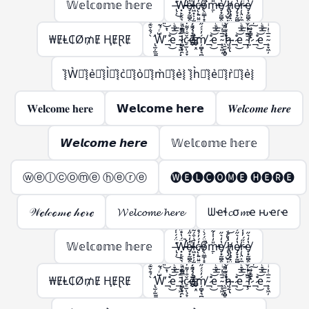
𝕎𝕖𝕝𝕔𝕠𝕞𝕖 𝕙𝕖𝕣𝕖
̶̢̹͑̈́́̍́͌͘͜Ẅ̶̵̛͓̙̣̯͉̳̣́̔̊̋̃̔̋̍̿̀͒̕̚͠͝e̸̵̞͙̰̻̭̖̭͓̫͔̩̔̒͛̋͑̅̍͐̚͜l̷̶͖͙͕̦̫̺̣̙̳͚̄̇͒́͂̈́͆̇͑͗̽͘͘c̸̵̨̜͍̤͍͍͖̦͎̓́̓́̊̊̆̈̑̀̊͐́ǫ̸̴̤̳̩̝̭̗͉̣̱̦͒̈́́̀͒̅̽̿̽͘̚m̵̵̱̣̎̒̍̾̃̔̋̍̿̀͒̕͝e̸̞͙̰̻̭̖̭͓̫̔̒͛̋͜ ̷̢̡̺̥͎̝͈̬͈̳̈́̔͑͝h̸̵̢̢̥̟̤̜̺̳̣̔͑̊̇̀̏̈́̍̋̄̃̔̋̍̿̀͒͝ͅe̸̷̡̞͙̰̻̭̖̭͓̫̭̱̬̔̒͛̋͐̏͊͜͠͝ŗ̷̵̢̤͕̼̣̈̋́̓̾̄̿̃̔̋̍̿̀͒͜͜͝e̸̞͙̰̻̭̖̭͓̫̔̒͛̋͜
₩ɆⱠ₵Ø₥Ɇ ⱧɆⱤɆ
̢̛̫̦̫̫̪͍̪̝̳̠̖̠̀̉̂̌͊ͩ̑͌̀W̶̨̺͕̖̗͕̮̭̳͈̙̩͑ͬ̉͂͋̈́ͯ͂ͨͭ̇͐͊͆̑̏̋ͭ́̋̓ͮ̾ͭ̆̇̚̕͢͜͠͡_̶̷̧̢͉̠̘̹̼͚̣͇͍̊ͪͨ̊̈́ͩ̎͆̔ͨ̊͐ͣ̈̀͐ͫ͜͝͞͠ͅe_̴̧̞͖̦͓̞̗̙͚̄̅ͭ͗ͥ̈́̇ͬͧͣ͘͞͡l̶̵̷̛͚̗̥̯̞͎̖̬̝̤̯͈̭͓̪̗̫̱̜͙̗̦̤̪̝̳͎̝̝̳̦̲͉̩̠͆̿ͩ͊̒͛ͪ͐̅ͩ̅ͭ͑͌̽̍̾̐ͬ̔̏͂̎̔̀͛͒͝͠ͅç̷̢̠̫̹̞̞̲̬̤͎͚̗̐̍͌̒̇̀̈́̊̂̓ͣͮ̏̽͗ͥͭ̓̌̐̽̐ͭ͜͜͢ͅo̶̶̴̸̬̮̜̳̬͙̤̗͎̗̦̲͕̠̰̱̣͕̮̰͇̖͚̫̬̲ͤ͛̑͌̇ͭ́͊̍̈̏͛͑̈ͮ̏̆ͩ̇̊̂͘̚͘͢͡ͅḿ̸̦̻͙͉̻̟̲̭̟͓̬̓ͯ́̋̓ͮ̾ͭ̆̇͞͡_̶̷̧̢͉̠̘̹̼͚̣͇͍̊ͪͨ̊̈́ͩ̎͆̔ͨ̊͐ͣ̈̀͐ͫ͜͝͞͠ͅe_̴̧̞͖̦̄̅ͭ͗ͥ ̖̱̮͙̻̞̦̙̝͖ͫ̿̎͊̀̇͡͠͝h̷̸̢̝͕̥̗̜̹̠͉̗ͮ̒̌͆͑͌̀͆̀̇ͦ͒̓́̋̓ͮ̾ͭ̆̇͢͟͞͡ͅ_̶̷̧̢͉̠̘̹̼͚̣͇͍̊ͪͨ̊̈́ͩ̎͆̔ͨ̊͐ͣ̈̀͐ͫ͜͝͞͠ͅe_̴̧̢̞͖̦͉̲̬̤͙̪͎̣̰̱̘̯̜̭̖̲̄̅ͭ͗ͥ͒ͫ̃ͪ͒̓ͦ̓͒̎͂̌͌̾̀̄͊ͫ͘͘͢͜͜r̴̷̨̨̢̢̫̯͇̙̱̫͇͇͎̒ͩ̓́̈ͥ͗̓ͤ̊́͒ͬ̓̀́̋̓ͮ̾ͭ̆̇̕͜͠͡ͅ_̶̷̧̢͉̠̘̹̼͚̣͇͍̊ͪͨ̊̈́ͩ̎͆̔ͨ̊͐ͣ̈̀͐ͫ͜͝͞͠ͅe_̴̧̞͖̦̄̅ͭ͗ͥ
͛⦚W͛⦚͛⦚e͛⦚͛⦚l͛⦚͛⦚c͛⦚͛⦚o͛⦚͛⦚m͛⦚͛⦚e͛⦚ ͛⦚h͛⦚͛⦚e͛⦚͛⦚r͛⦚͛⦚e͛⦚
𝐖𝐞𝐥𝐜𝐨𝐦𝐞 𝐡𝐞𝐫𝐞
𝗪𝗲𝗹𝗰𝗼𝗺𝗲 𝗵𝗲𝗿𝗲
𝑾𝒆𝒍𝒄𝒐𝒎𝒆 𝒉𝒆𝒓𝒆
𝙒𝙚𝙡𝙘𝙤𝙢𝙚 𝙝𝙚𝙧𝙚
𝕎𝕖𝕝𝕔𝕠𝕞𝕖 𝕙𝕖𝕣𝕖
ⓦⓔⓛⓒⓞⓜⓔ ⓗⓔⓡⓔ
🅦🅔🅛🅒🅞🅜🅔 🅗🅔🅡🅔
𝒲ℯ𝓁𝒸ℴ𝓂ℯ 𝒽ℯ𝓇ℯ
𝓦𝓮𝓵𝓬𝓸𝓶𝓮 𝓱𝓮𝓻𝓮
ᗯҽɬ𝓬σ𝓶ҽ ԋҽɾҽ
𝕎𝕖𝕝𝕔𝕠𝕞𝕖 𝕙𝕖𝕣𝕖
̶̢̹͑̈́́̍́͌͘͜Ẅ̶̵̛͓̙̣̯͉̳̣́̔̊̋̃̔̋̍̿̀͒̕̚͠͝e̸̵̞͙̰̻̭̖̭͓̫͔̩̔̒͛̋͑̅̍͐̚͜l̷̶͖͙͕̦̫̺̣̙̳͚̄̇͒́͂̈́͆̇͑͗̽͘͘c̸̵̨̜͍̤͍͍͖̦͎̓́̓́̊̊̆̈̑̀̊͐́ǫ̸̴̤̳̩̝̭̗͉̣̱̦͒̈́́̀͒̅̽̿̽͘̚m̵̵̱̣̎̒̍̾̃̔̋̍̿̀͒̕͝e̸̞͙̰̻̭̖̭͓̫̔̒͛̋͜ ̷̢̡̺̥͎̝͈̬͈̳̈́̔͑͝h̸̵̢̢̥̟̤̜̺̳̣̔͑̊̇̀̏̈́̍̋̄̃̔̋̍̿̀͒͝ͅe̸̷̡̞͙̰̻̭̖̭͓̫̭̱̬̔̒͛̋͐̏͊͜͠͝ŗ̷̵̢̤͕̼̣̈̋́̓̾̄̿̃̔̋̍̿̀͒͜͜͝e̸̞͙̰̻̭̖̭͓̫̔̒͛̋͜
₩ɆⱠ₵Ø₥Ɇ ⱧɆⱤɆ
̢̛̫̦̫̫̪͍̪̝̳̠̖̠̀̉̂̌͊ͩ̑͌̀W̶̨̺͕̖̗͕̮̭̳͈̙̩͑ͬ̉͂͋̈́ͯ͂ͨͭ̇͐͊͆̑̏̋ͭ́̋̓ͮ̾ͭ̆̇̚̕͢͜͠͡_̶̷̧̢͉̠̘̹̼͚̣͇͍̊ͪͨ̊̈́ͩ̎͆̔ͨ̊͐ͣ̈̀͐ͫ͜͝͞͠ͅe_̴̧̞͖̦͓̞̗̙͚̄̅ͭ͗ͥ̈́̇ͬͧͣ͘͞͡l̶̵̷̛͚̗̥̯̞͎̖̬̝̤̯͈̭͓̪̗̫̱̜͙̗̦̤̪̝̳͎̝̝̳̦̲͉̩̠͆̿ͩ͊̒͛ͪ͐̅ͩ̅ͭ͑͌̽̍̾̐ͬ̔̏͂̎̔̀͛͒͝͠ͅç̷̢̠̫̹̞̞̲̬̤͎͚̗̐̍͌̒̇̀̈́̊̂̓ͣͮ̏̽͗ͥͭ̓̌̐̽̐ͭ͜͜͢ͅo̶̶̴̸̬̮̜̳̬͙̤̗͎̗̦̲͕̠̰̱̣͕̮̰͇̖͚̫̬̲ͤ͛̑͌̇ͭ́͊̍̈̏͛͑̈ͮ̏̆ͩ̇̊̂͘̚͘͢͡ͅḿ̸̦̻͙͉̻̟̲̭̟͓̬̓ͯ́̋̓ͮ̾ͭ̆̇͞͡_̶̷̧̢͉̠̘̹̼͚̣͇͍̊ͪͨ̊̈́ͩ̎͆̔ͨ̊͐ͣ̈̀͐ͫ͜͝͞͠ͅe_̴̧̞͖̦̄̅ͭ͗ͥ ̖̱̮͙̻̞̦̙̝͖ͫ̿̎͊̀̇͡͠͝h̷̸̢̝͕̥̗̜̹̠͉̗ͮ̒̌͆͑͌̀͆̀̇ͦ͒̓́̋̓ͮ̾ͭ̆̇͢͟͞͡ͅ_̶̷̧̢͉̠̘̹̼͚̣͇͍̊ͪͨ̊̈́ͩ̎͆̔ͨ̊͐ͣ̈̀͐ͫ͜͝͞͠ͅe_̴̧̢̞͖̦͉̲̬̤͙̪͎̣̰̱̘̯̜̭̖̲̄̅ͭ͗ͥ͒ͫ̃ͪ͒̓ͦ̓͒̎͂̌͌̾̀̄͊ͫ͘͘͢͜͜r̴̷̨̨̢̢̫̯͇̙̱̫͇͇͎̒ͩ̓́̈ͥ͗̓ͤ̊́͒ͬ̓̀́̋̓ͮ̾ͭ̆̇̕͜͠͡ͅ_̶̷̧̢͉̠̘̹̼͚̣͇͍̊ͪͨ̊̈́ͩ̎͆̔ͨ̊͐ͣ̈̀͐ͫ͜͝͞͠ͅe_̴̧̞͖̦̄̅ͭ͗ͥ