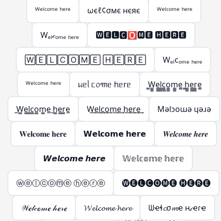
ᵂᵉˡᶜᵒᵐᵉ ʰᵉʳᵉ
ωєℓ¢σмє нєяє
ᵂᵉˡᶜᵒᵐᵉ ʰᵉʳᵉ
Wₑₗ𝒸ₒₘₑ ₕₑᵣₑ
🆆🅴🅻🅲🅾🅼🅴 🅷🅴🆁🅴
🅆🄴🄻🄲🄾🄼🄴 🄷🄴🅁🄴
Wₑₗcₒₘₑ ₕₑᵣₑ
ᵂᵉˡᶜᵒᵐᵉ ʰᵉʳᵉ
ᥕᥱᥣ ᥴ᥆꧑ᥱ hᥱrᥱ
̳W̳̳e̳̳l̳̳c̳̳o̳̳m̳̳e̳ ̳h̳̳e̳̳r̳̳e̳
̲W̲̲e̲̲l̲̲c̲̲o̲̲m̲̲e̲ ̲h̲̲e̲̲r̲̲e̲
W͢e͢l͢c͢o͢m͢e͢ h͢e͢r͢e͢
Mǝlɔoɯǝ ɥǝɹǝ
𝐖𝐞𝐥𝐜𝐨𝐦𝐞 𝐡𝐞𝐫𝐞
𝗪𝗲𝗹𝗰𝗼𝗺𝗲 𝗵𝗲𝗿𝗲
𝑾𝒆𝒍𝒄𝒐𝒎𝒆 𝒉𝒆𝒓𝒆
𝙒𝙚𝙡𝙘𝙤𝙢𝙚 𝙝𝙚𝙧𝙚
𝕎𝕖𝕝𝕔𝕠𝕞𝕖 𝕙𝕖𝕣𝕖
ⓦⓔⓛⓒⓞⓜⓔ ⓗⓔⓡⓔ
🅦🅔🅛🅒🅞🅜🅔 🅗🅔🅡🅔
𝒲ℯ𝓁𝒸ℴ𝓂ℯ 𝒽ℯ𝓇ℯ
𝓦𝓮𝓵𝓬𝓸𝓶𝓮 𝓱𝓮𝓻𝓮
ᗯҽɬ𝓬σ𝓶ҽ ԋҽɾҽ