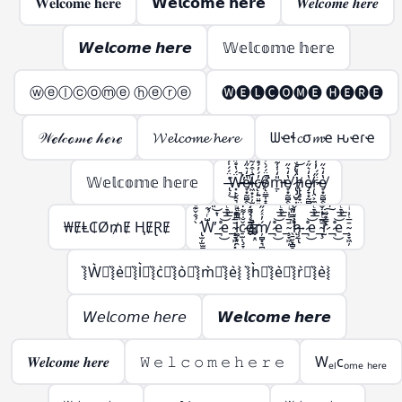
𝐖𝐞𝐥𝐜𝐨𝐦𝐞 𝐡𝐞𝐫𝐞
𝗪𝗲𝗹𝗰𝗼𝗺𝗲 𝗵𝗲𝗿𝗲
𝑾𝒆𝒍𝒄𝒐𝒎𝒆 𝒉𝒆𝒓𝒆
𝙒𝙚𝙡𝙘𝙤𝙢𝙚 𝙝𝙚𝙧𝙚
𝕎𝕖𝕝𝕔𝕠𝕞𝕖 𝕙𝕖𝕣𝕖
ⓦⓔⓛⓒⓞⓜⓔ ⓗⓔⓡⓔ
🅦🅔🅛🅒🅞🅜🅔 🅗🅔🅡🅔
𝒲ℯ𝓁𝒸ℴ𝓂ℯ 𝒽ℯ𝓇ℯ
𝓦𝓮𝓵𝓬𝓸𝓶𝓮 𝓱𝓮𝓻𝓮
ᗯҽɬ𝓬σ𝓶ҽ ԋҽɾҽ
𝕎𝕖𝕝𝕔𝕠𝕞𝕖 𝕙𝕖𝕣𝕖
̶̢̹͑̈́́̍́͌͘͜Ẅ̶̵̛͓̙̣̯͉̳̣́̔̊̋̃̔̋̍̿̀͒̕̚͠͝e̸̵̞͙̰̻̭̖̭͓̫͔̩̔̒͛̋͑̅̍͐̚͜l̷̶͖͙͕̦̫̺̣̙̳͚̄̇͒́͂̈́͆̇͑͗̽͘͘c̸̵̨̜͍̤͍͍͖̦͎̓́̓́̊̊̆̈̑̀̊͐́ǫ̸̴̤̳̩̝̭̗͉̣̱̦͒̈́́̀͒̅̽̿̽͘̚m̵̵̱̣̎̒̍̾̃̔̋̍̿̀͒̕͝e̸̞͙̰̻̭̖̭͓̫̔̒͛̋͜ ̷̢̡̺̥͎̝͈̬͈̳̈́̔͑͝h̸̵̢̢̥̟̤̜̺̳̣̔͑̊̇̀̏̈́̍̋̄̃̔̋̍̿̀͒͝ͅe̸̷̡̞͙̰̻̭̖̭͓̫̭̱̬̔̒͛̋͐̏͊͜͠͝ŗ̷̵̢̤͕̼̣̈̋́̓̾̄̿̃̔̋̍̿̀͒͜͜͝e̸̞͙̰̻̭̖̭͓̫̔̒͛̋͜
₩ɆⱠ₵Ø₥Ɇ ⱧɆⱤɆ
̢̛̫̦̫̫̪͍̪̝̳̠̖̠̀̉̂̌͊ͩ̑͌̀W̶̨̺͕̖̗͕̮̭̳͈̙̩͑ͬ̉͂͋̈́ͯ͂ͨͭ̇͐͊͆̑̏̋ͭ́̋̓ͮ̾ͭ̆̇̚̕͢͜͠͡_̶̷̧̢͉̠̘̹̼͚̣͇͍̊ͪͨ̊̈́ͩ̎͆̔ͨ̊͐ͣ̈̀͐ͫ͜͝͞͠ͅe_̴̧̞͖̦͓̞̗̙͚̄̅ͭ͗ͥ̈́̇ͬͧͣ͘͞͡l̶̵̷̛͚̗̥̯̞͎̖̬̝̤̯͈̭͓̪̗̫̱̜͙̗̦̤̪̝̳͎̝̝̳̦̲͉̩̠͆̿ͩ͊̒͛ͪ͐̅ͩ̅ͭ͑͌̽̍̾̐ͬ̔̏͂̎̔̀͛͒͝͠ͅç̷̢̠̫̹̞̞̲̬̤͎͚̗̐̍͌̒̇̀̈́̊̂̓ͣͮ̏̽͗ͥͭ̓̌̐̽̐ͭ͜͜͢ͅo̶̶̴̸̬̮̜̳̬͙̤̗͎̗̦̲͕̠̰̱̣͕̮̰͇̖͚̫̬̲ͤ͛̑͌̇ͭ́͊̍̈̏͛͑̈ͮ̏̆ͩ̇̊̂͘̚͘͢͡ͅḿ̸̦̻͙͉̻̟̲̭̟͓̬̓ͯ́̋̓ͮ̾ͭ̆̇͞͡_̶̷̧̢͉̠̘̹̼͚̣͇͍̊ͪͨ̊̈́ͩ̎͆̔ͨ̊͐ͣ̈̀͐ͫ͜͝͞͠ͅe_̴̧̞͖̦̄̅ͭ͗ͥ ̖̱̮͙̻̞̦̙̝͖ͫ̿̎͊̀̇͡͠͝h̷̸̢̝͕̥̗̜̹̠͉̗ͮ̒̌͆͑͌̀͆̀̇ͦ͒̓́̋̓ͮ̾ͭ̆̇͢͟͞͡ͅ_̶̷̧̢͉̠̘̹̼͚̣͇͍̊ͪͨ̊̈́ͩ̎͆̔ͨ̊͐ͣ̈̀͐ͫ͜͝͞͠ͅe_̴̧̢̞͖̦͉̲̬̤͙̪͎̣̰̱̘̯̜̭̖̲̄̅ͭ͗ͥ͒ͫ̃ͪ͒̓ͦ̓͒̎͂̌͌̾̀̄͊ͫ͘͘͢͜͜r̴̷̨̨̢̢̫̯͇̙̱̫͇͇͎̒ͩ̓́̈ͥ͗̓ͤ̊́͒ͬ̓̀́̋̓ͮ̾ͭ̆̇̕͜͠͡ͅ_̶̷̧̢͉̠̘̹̼͚̣͇͍̊ͪͨ̊̈́ͩ̎͆̔ͨ̊͐ͣ̈̀͐ͫ͜͝͞͠ͅe_̴̧̞͖̦̄̅ͭ͗ͥ
͛⦚W͛⦚͛⦚e͛⦚͛⦚l͛⦚͛⦚c͛⦚͛⦚o͛⦚͛⦚m͛⦚͛⦚e͛⦚ ͛⦚h͛⦚͛⦚e͛⦚͛⦚r͛⦚͛⦚e͛⦚
𝘞𝘦𝘭𝘤𝘰𝘮𝘦 𝘩𝘦𝘳𝘦
𝙒𝙚𝙡𝙘𝙤𝙢𝙚 𝙝𝙚𝙧𝙚
𝑾𝒆𝒍𝒄𝒐𝒎𝒆 𝒉𝒆𝒓𝒆
𝚆 𝚎 𝚕 𝚌 𝚘 𝚖 𝚎 𝚑 𝚎 𝚛 𝚎
Wₑₗcₒₘₑ ₕₑᵣₑ