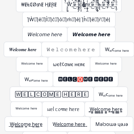
₩ɆⱠ₵Ø₥Ɇ ⱧɆⱤɆ
̢̛̫̦̫̫̪͍̪̝̳̠̖̠̀̉̂̌͊ͩ̑͌̀W̶̨̺͕̖̗͕̮̭̳͈̙̩͑ͬ̉͂͋̈́ͯ͂ͨͭ̇͐͊͆̑̏̋ͭ́̋̓ͮ̾ͭ̆̇̚̕͢͜͠͡_̶̷̧̢͉̠̘̹̼͚̣͇͍̊ͪͨ̊̈́ͩ̎͆̔ͨ̊͐ͣ̈̀͐ͫ͜͝͞͠ͅe_̴̧̞͖̦͓̞̗̙͚̄̅ͭ͗ͥ̈́̇ͬͧͣ͘͞͡l̶̵̷̛͚̗̥̯̞͎̖̬̝̤̯͈̭͓̪̗̫̱̜͙̗̦̤̪̝̳͎̝̝̳̦̲͉̩̠͆̿ͩ͊̒͛ͪ͐̅ͩ̅ͭ͑͌̽̍̾̐ͬ̔̏͂̎̔̀͛͒͝͠ͅç̷̢̠̫̹̞̞̲̬̤͎͚̗̐̍͌̒̇̀̈́̊̂̓ͣͮ̏̽͗ͥͭ̓̌̐̽̐ͭ͜͜͢ͅo̶̶̴̸̬̮̜̳̬͙̤̗͎̗̦̲͕̠̰̱̣͕̮̰͇̖͚̫̬̲ͤ͛̑͌̇ͭ́͊̍̈̏͛͑̈ͮ̏̆ͩ̇̊̂͘̚͘͢͡ͅḿ̸̦̻͙͉̻̟̲̭̟͓̬̓ͯ́̋̓ͮ̾ͭ̆̇͞͡_̶̷̧̢͉̠̘̹̼͚̣͇͍̊ͪͨ̊̈́ͩ̎͆̔ͨ̊͐ͣ̈̀͐ͫ͜͝͞͠ͅe_̴̧̞͖̦̄̅ͭ͗ͥ ̖̱̮͙̻̞̦̙̝͖ͫ̿̎͊̀̇͡͠͝h̷̸̢̝͕̥̗̜̹̠͉̗ͮ̒̌͆͑͌̀͆̀̇ͦ͒̓́̋̓ͮ̾ͭ̆̇͢͟͞͡ͅ_̶̷̧̢͉̠̘̹̼͚̣͇͍̊ͪͨ̊̈́ͩ̎͆̔ͨ̊͐ͣ̈̀͐ͫ͜͝͞͠ͅe_̴̧̢̞͖̦͉̲̬̤͙̪͎̣̰̱̘̯̜̭̖̲̄̅ͭ͗ͥ͒ͫ̃ͪ͒̓ͦ̓͒̎͂̌͌̾̀̄͊ͫ͘͘͢͜͜r̴̷̨̨̢̢̫̯͇̙̱̫͇͇͎̒ͩ̓́̈ͥ͗̓ͤ̊́͒ͬ̓̀́̋̓ͮ̾ͭ̆̇̕͜͠͡ͅ_̶̷̧̢͉̠̘̹̼͚̣͇͍̊ͪͨ̊̈́ͩ̎͆̔ͨ̊͐ͣ̈̀͐ͫ͜͝͞͠ͅe_̴̧̞͖̦̄̅ͭ͗ͥ
͛⦚W͛⦚͛⦚e͛⦚͛⦚l͛⦚͛⦚c͛⦚͛⦚o͛⦚͛⦚m͛⦚͛⦚e͛⦚ ͛⦚h͛⦚͛⦚e͛⦚͛⦚r͛⦚͛⦚e͛⦚
𝘞𝘦𝘭𝘤𝘰𝘮𝘦 𝘩𝘦𝘳𝘦
𝙒𝙚𝙡𝙘𝙤𝙢𝙚 𝙝𝙚𝙧𝙚
𝑾𝒆𝒍𝒄𝒐𝒎𝒆 𝒉𝒆𝒓𝒆
𝚆 𝚎 𝚕 𝚌 𝚘 𝚖 𝚎 𝚑 𝚎 𝚛 𝚎
Wₑₗcₒₘₑ ₕₑᵣₑ
ᵂᵉˡᶜᵒᵐᵉ ʰᵉʳᵉ
ωєℓ¢σмє нєяє
ᵂᵉˡᶜᵒᵐᵉ ʰᵉʳᵉ
Wₑₗ𝒸ₒₘₑ ₕₑᵣₑ
🆆🅴🅻🅲🅾🅼🅴 🅷🅴🆁🅴
🅆🄴🄻🄲🄾🄼🄴 🄷🄴🅁🄴
Wₑₗcₒₘₑ ₕₑᵣₑ
ᵂᵉˡᶜᵒᵐᵉ ʰᵉʳᵉ
ᥕᥱᥣ ᥴ᥆꧑ᥱ hᥱrᥱ
̳W̳̳e̳̳l̳̳c̳̳o̳̳m̳̳e̳ ̳h̳̳e̳̳r̳̳e̳
̲W̲̲e̲̲l̲̲c̲̲o̲̲m̲̲e̲ ̲h̲̲e̲̲r̲̲e̲
W͢e͢l͢c͢o͢m͢e͢ h͢e͢r͢e͢
Mǝlɔoɯǝ ɥǝɹǝ