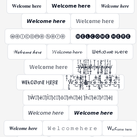
𝐖𝐞𝐥𝐜𝐨𝐦𝐞 𝐡𝐞𝐫𝐞
𝗪𝗲𝗹𝗰𝗼𝗺𝗲 𝗵𝗲𝗿𝗲
𝑾𝒆𝒍𝒄𝒐𝒎𝒆 𝒉𝒆𝒓𝒆
𝙒𝙚𝙡𝙘𝙤𝙢𝙚 𝙝𝙚𝙧𝙚
𝕎𝕖𝕝𝕔𝕠𝕞𝕖 𝕙𝕖𝕣𝕖
ⓦⓔⓛⓒⓞⓜⓔ ⓗⓔⓡⓔ
🅦🅔🅛🅒🅞🅜🅔 🅗🅔🅡🅔
𝒲ℯ𝓁𝒸ℴ𝓂ℯ 𝒽ℯ𝓇ℯ
𝓦𝓮𝓵𝓬𝓸𝓶𝓮 𝓱𝓮𝓻𝓮
ᗯҽɬ𝓬σ𝓶ҽ ԋҽɾҽ
𝕎𝕖𝕝𝕔𝕠𝕞𝕖 𝕙𝕖𝕣𝕖
̶̢̹͑̈́́̍́͌͘͜Ẅ̶̵̛͓̙̣̯͉̳̣́̔̊̋̃̔̋̍̿̀͒̕̚͠͝e̸̵̞͙̰̻̭̖̭͓̫͔̩̔̒͛̋͑̅̍͐̚͜l̷̶͖͙͕̦̫̺̣̙̳͚̄̇͒́͂̈́͆̇͑͗̽͘͘c̸̵̨̜͍̤͍͍͖̦͎̓́̓́̊̊̆̈̑̀̊͐́ǫ̸̴̤̳̩̝̭̗͉̣̱̦͒̈́́̀͒̅̽̿̽͘̚m̵̵̱̣̎̒̍̾̃̔̋̍̿̀͒̕͝e̸̞͙̰̻̭̖̭͓̫̔̒͛̋͜ ̷̢̡̺̥͎̝͈̬͈̳̈́̔͑͝h̸̵̢̢̥̟̤̜̺̳̣̔͑̊̇̀̏̈́̍̋̄̃̔̋̍̿̀͒͝ͅe̸̷̡̞͙̰̻̭̖̭͓̫̭̱̬̔̒͛̋͐̏͊͜͠͝ŗ̷̵̢̤͕̼̣̈̋́̓̾̄̿̃̔̋̍̿̀͒͜͜͝e̸̞͙̰̻̭̖̭͓̫̔̒͛̋͜
₩ɆⱠ₵Ø₥Ɇ ⱧɆⱤɆ
̢̛̫̦̫̫̪͍̪̝̳̠̖̠̀̉̂̌͊ͩ̑͌̀W̶̨̺͕̖̗͕̮̭̳͈̙̩͑ͬ̉͂͋̈́ͯ͂ͨͭ̇͐͊͆̑̏̋ͭ́̋̓ͮ̾ͭ̆̇̚̕͢͜͠͡_̶̷̧̢͉̠̘̹̼͚̣͇͍̊ͪͨ̊̈́ͩ̎͆̔ͨ̊͐ͣ̈̀͐ͫ͜͝͞͠ͅe_̴̧̞͖̦͓̞̗̙͚̄̅ͭ͗ͥ̈́̇ͬͧͣ͘͞͡l̶̵̷̛͚̗̥̯̞͎̖̬̝̤̯͈̭͓̪̗̫̱̜͙̗̦̤̪̝̳͎̝̝̳̦̲͉̩̠͆̿ͩ͊̒͛ͪ͐̅ͩ̅ͭ͑͌̽̍̾̐ͬ̔̏͂̎̔̀͛͒͝͠ͅç̷̢̠̫̹̞̞̲̬̤͎͚̗̐̍͌̒̇̀̈́̊̂̓ͣͮ̏̽͗ͥͭ̓̌̐̽̐ͭ͜͜͢ͅo̶̶̴̸̬̮̜̳̬͙̤̗͎̗̦̲͕̠̰̱̣͕̮̰͇̖͚̫̬̲ͤ͛̑͌̇ͭ́͊̍̈̏͛͑̈ͮ̏̆ͩ̇̊̂͘̚͘͢͡ͅḿ̸̦̻͙͉̻̟̲̭̟͓̬̓ͯ́̋̓ͮ̾ͭ̆̇͞͡_̶̷̧̢͉̠̘̹̼͚̣͇͍̊ͪͨ̊̈́ͩ̎͆̔ͨ̊͐ͣ̈̀͐ͫ͜͝͞͠ͅe_̴̧̞͖̦̄̅ͭ͗ͥ ̖̱̮͙̻̞̦̙̝͖ͫ̿̎͊̀̇͡͠͝h̷̸̢̝͕̥̗̜̹̠͉̗ͮ̒̌͆͑͌̀͆̀̇ͦ͒̓́̋̓ͮ̾ͭ̆̇͢͟͞͡ͅ_̶̷̧̢͉̠̘̹̼͚̣͇͍̊ͪͨ̊̈́ͩ̎͆̔ͨ̊͐ͣ̈̀͐ͫ͜͝͞͠ͅe_̴̧̢̞͖̦͉̲̬̤͙̪͎̣̰̱̘̯̜̭̖̲̄̅ͭ͗ͥ͒ͫ̃ͪ͒̓ͦ̓͒̎͂̌͌̾̀̄͊ͫ͘͘͢͜͜r̴̷̨̨̢̢̫̯͇̙̱̫͇͇͎̒ͩ̓́̈ͥ͗̓ͤ̊́͒ͬ̓̀́̋̓ͮ̾ͭ̆̇̕͜͠͡ͅ_̶̷̧̢͉̠̘̹̼͚̣͇͍̊ͪͨ̊̈́ͩ̎͆̔ͨ̊͐ͣ̈̀͐ͫ͜͝͞͠ͅe_̴̧̞͖̦̄̅ͭ͗ͥ
͛⦚W͛⦚͛⦚e͛⦚͛⦚l͛⦚͛⦚c͛⦚͛⦚o͛⦚͛⦚m͛⦚͛⦚e͛⦚ ͛⦚h͛⦚͛⦚e͛⦚͛⦚r͛⦚͛⦚e͛⦚
𝘞𝘦𝘭𝘤𝘰𝘮𝘦 𝘩𝘦𝘳𝘦
𝙒𝙚𝙡𝙘𝙤𝙢𝙚 𝙝𝙚𝙧𝙚
𝑾𝒆𝒍𝒄𝒐𝒎𝒆 𝒉𝒆𝒓𝒆
𝚆 𝚎 𝚕 𝚌 𝚘 𝚖 𝚎 𝚑 𝚎 𝚛 𝚎
Wₑₗcₒₘₑ ₕₑᵣₑ