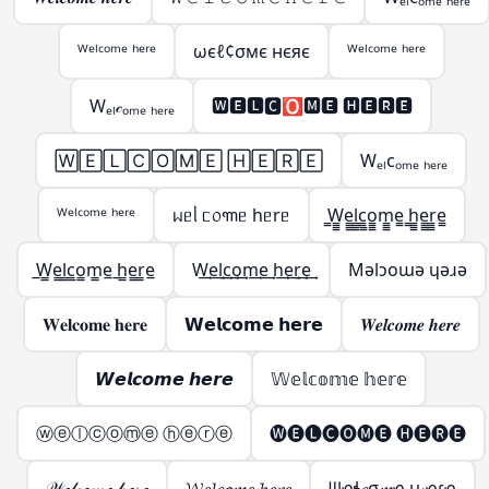
ᵂᵉˡᶜᵒᵐᵉ ʰᵉʳᵉ
ωєℓ¢σмє нєяє
ᵂᵉˡᶜᵒᵐᵉ ʰᵉʳᵉ
Wₑₗ𝒸ₒₘₑ ₕₑᵣₑ
🆆🅴🅻🅲🅾🅼🅴 🅷🅴🆁🅴
🅆🄴🄻🄲🄾🄼🄴 🄷🄴🅁🄴
Wₑₗcₒₘₑ ₕₑᵣₑ
ᵂᵉˡᶜᵒᵐᵉ ʰᵉʳᵉ
ᥕᥱᥣ ᥴ᥆꧑ᥱ hᥱrᥱ
̳W̳̳e̳̳l̳̳c̳̳o̳̳m̳̳e̳ ̳h̳̳e̳̳r̳̳e̳
̲W̲̲e̲̲l̲̲c̲̲o̲̲m̲̲e̲ ̲h̲̲e̲̲r̲̲e̲
W͢e͢l͢c͢o͢m͢e͢ h͢e͢r͢e͢
Mǝlɔoɯǝ ɥǝɹǝ
𝐖𝐞𝐥𝐜𝐨𝐦𝐞 𝐡𝐞𝐫𝐞
𝗪𝗲𝗹𝗰𝗼𝗺𝗲 𝗵𝗲𝗿𝗲
𝑾𝒆𝒍𝒄𝒐𝒎𝒆 𝒉𝒆𝒓𝒆
𝙒𝙚𝙡𝙘𝙤𝙢𝙚 𝙝𝙚𝙧𝙚
𝕎𝕖𝕝𝕔𝕠𝕞𝕖 𝕙𝕖𝕣𝕖
ⓦⓔⓛⓒⓞⓜⓔ ⓗⓔⓡⓔ
🅦🅔🅛🅒🅞🅜🅔 🅗🅔🅡🅔
𝒲ℯ𝓁𝒸ℴ𝓂ℯ 𝒽ℯ𝓇ℯ
𝓦𝓮𝓵𝓬𝓸𝓶𝓮 𝓱𝓮𝓻𝓮
ᗯҽɬ𝓬σ𝓶ҽ ԋҽɾҽ