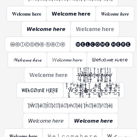
𝐖𝐞𝐥𝐜𝐨𝐦𝐞 𝐡𝐞𝐫𝐞
𝗪𝗲𝗹𝗰𝗼𝗺𝗲 𝗵𝗲𝗿𝗲
𝑾𝒆𝒍𝒄𝒐𝒎𝒆 𝒉𝒆𝒓𝒆
𝙒𝙚𝙡𝙘𝙤𝙢𝙚 𝙝𝙚𝙧𝙚
𝕎𝕖𝕝𝕔𝕠𝕞𝕖 𝕙𝕖𝕣𝕖
ⓦⓔⓛⓒⓞⓜⓔ ⓗⓔⓡⓔ
🅦🅔🅛🅒🅞🅜🅔 🅗🅔🅡🅔
𝒲ℯ𝓁𝒸ℴ𝓂ℯ 𝒽ℯ𝓇ℯ
𝓦𝓮𝓵𝓬𝓸𝓶𝓮 𝓱𝓮𝓻𝓮
ᗯҽɬ𝓬σ𝓶ҽ ԋҽɾҽ
𝕎𝕖𝕝𝕔𝕠𝕞𝕖 𝕙𝕖𝕣𝕖
̶̢̹͑̈́́̍́͌͘͜Ẅ̶̵̛͓̙̣̯͉̳̣́̔̊̋̃̔̋̍̿̀͒̕̚͠͝e̸̵̞͙̰̻̭̖̭͓̫͔̩̔̒͛̋͑̅̍͐̚͜l̷̶͖͙͕̦̫̺̣̙̳͚̄̇͒́͂̈́͆̇͑͗̽͘͘c̸̵̨̜͍̤͍͍͖̦͎̓́̓́̊̊̆̈̑̀̊͐́ǫ̸̴̤̳̩̝̭̗͉̣̱̦͒̈́́̀͒̅̽̿̽͘̚m̵̵̱̣̎̒̍̾̃̔̋̍̿̀͒̕͝e̸̞͙̰̻̭̖̭͓̫̔̒͛̋͜ ̷̢̡̺̥͎̝͈̬͈̳̈́̔͑͝h̸̵̢̢̥̟̤̜̺̳̣̔͑̊̇̀̏̈́̍̋̄̃̔̋̍̿̀͒͝ͅe̸̷̡̞͙̰̻̭̖̭͓̫̭̱̬̔̒͛̋͐̏͊͜͠͝ŗ̷̵̢̤͕̼̣̈̋́̓̾̄̿̃̔̋̍̿̀͒͜͜͝e̸̞͙̰̻̭̖̭͓̫̔̒͛̋͜
₩ɆⱠ₵Ø₥Ɇ ⱧɆⱤɆ
̢̛̫̦̫̫̪͍̪̝̳̠̖̠̀̉̂̌͊ͩ̑͌̀W̶̨̺͕̖̗͕̮̭̳͈̙̩͑ͬ̉͂͋̈́ͯ͂ͨͭ̇͐͊͆̑̏̋ͭ́̋̓ͮ̾ͭ̆̇̚̕͢͜͠͡_̶̷̧̢͉̠̘̹̼͚̣͇͍̊ͪͨ̊̈́ͩ̎͆̔ͨ̊͐ͣ̈̀͐ͫ͜͝͞͠ͅe_̴̧̞͖̦͓̞̗̙͚̄̅ͭ͗ͥ̈́̇ͬͧͣ͘͞͡l̶̵̷̛͚̗̥̯̞͎̖̬̝̤̯͈̭͓̪̗̫̱̜͙̗̦̤̪̝̳͎̝̝̳̦̲͉̩̠͆̿ͩ͊̒͛ͪ͐̅ͩ̅ͭ͑͌̽̍̾̐ͬ̔̏͂̎̔̀͛͒͝͠ͅç̷̢̠̫̹̞̞̲̬̤͎͚̗̐̍͌̒̇̀̈́̊̂̓ͣͮ̏̽͗ͥͭ̓̌̐̽̐ͭ͜͜͢ͅo̶̶̴̸̬̮̜̳̬͙̤̗͎̗̦̲͕̠̰̱̣͕̮̰͇̖͚̫̬̲ͤ͛̑͌̇ͭ́͊̍̈̏͛͑̈ͮ̏̆ͩ̇̊̂͘̚͘͢͡ͅḿ̸̦̻͙͉̻̟̲̭̟͓̬̓ͯ́̋̓ͮ̾ͭ̆̇͞͡_̶̷̧̢͉̠̘̹̼͚̣͇͍̊ͪͨ̊̈́ͩ̎͆̔ͨ̊͐ͣ̈̀͐ͫ͜͝͞͠ͅe_̴̧̞͖̦̄̅ͭ͗ͥ ̖̱̮͙̻̞̦̙̝͖ͫ̿̎͊̀̇͡͠͝h̷̸̢̝͕̥̗̜̹̠͉̗ͮ̒̌͆͑͌̀͆̀̇ͦ͒̓́̋̓ͮ̾ͭ̆̇͢͟͞͡ͅ_̶̷̧̢͉̠̘̹̼͚̣͇͍̊ͪͨ̊̈́ͩ̎͆̔ͨ̊͐ͣ̈̀͐ͫ͜͝͞͠ͅe_̴̧̢̞͖̦͉̲̬̤͙̪͎̣̰̱̘̯̜̭̖̲̄̅ͭ͗ͥ͒ͫ̃ͪ͒̓ͦ̓͒̎͂̌͌̾̀̄͊ͫ͘͘͢͜͜r̴̷̨̨̢̢̫̯͇̙̱̫͇͇͎̒ͩ̓́̈ͥ͗̓ͤ̊́͒ͬ̓̀́̋̓ͮ̾ͭ̆̇̕͜͠͡ͅ_̶̷̧̢͉̠̘̹̼͚̣͇͍̊ͪͨ̊̈́ͩ̎͆̔ͨ̊͐ͣ̈̀͐ͫ͜͝͞͠ͅe_̴̧̞͖̦̄̅ͭ͗ͥ
͛⦚W͛⦚͛⦚e͛⦚͛⦚l͛⦚͛⦚c͛⦚͛⦚o͛⦚͛⦚m͛⦚͛⦚e͛⦚ ͛⦚h͛⦚͛⦚e͛⦚͛⦚r͛⦚͛⦚e͛⦚
𝘞𝘦𝘭𝘤𝘰𝘮𝘦 𝘩𝘦𝘳𝘦
𝙒𝙚𝙡𝙘𝙤𝙢𝙚 𝙝𝙚𝙧𝙚
𝑾𝒆𝒍𝒄𝒐𝒎𝒆 𝒉𝒆𝒓𝒆
𝚆 𝚎 𝚕 𝚌 𝚘 𝚖 𝚎 𝚑 𝚎 𝚛 𝚎
Wₑₗcₒₘₑ ₕₑᵣₑ