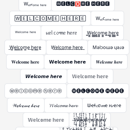
Wₑₗ𝒸ₒₘₑ ₕₑᵣₑ
🆆🅴🅻🅲🅾🅼🅴 🅷🅴🆁🅴
🅆🄴🄻🄲🄾🄼🄴 🄷🄴🅁🄴
Wₑₗcₒₘₑ ₕₑᵣₑ
ᵂᵉˡᶜᵒᵐᵉ ʰᵉʳᵉ
ᥕᥱᥣ ᥴ᥆꧑ᥱ hᥱrᥱ
̳W̳̳e̳̳l̳̳c̳̳o̳̳m̳̳e̳ ̳h̳̳e̳̳r̳̳e̳
̲W̲̲e̲̲l̲̲c̲̲o̲̲m̲̲e̲ ̲h̲̲e̲̲r̲̲e̲
W͢e͢l͢c͢o͢m͢e͢ h͢e͢r͢e͢
Mǝlɔoɯǝ ɥǝɹǝ
𝐖𝐞𝐥𝐜𝐨𝐦𝐞 𝐡𝐞𝐫𝐞
𝗪𝗲𝗹𝗰𝗼𝗺𝗲 𝗵𝗲𝗿𝗲
𝑾𝒆𝒍𝒄𝒐𝒎𝒆 𝒉𝒆𝒓𝒆
𝙒𝙚𝙡𝙘𝙤𝙢𝙚 𝙝𝙚𝙧𝙚
𝕎𝕖𝕝𝕔𝕠𝕞𝕖 𝕙𝕖𝕣𝕖
ⓦⓔⓛⓒⓞⓜⓔ ⓗⓔⓡⓔ
🅦🅔🅛🅒🅞🅜🅔 🅗🅔🅡🅔
𝒲ℯ𝓁𝒸ℴ𝓂ℯ 𝒽ℯ𝓇ℯ
𝓦𝓮𝓵𝓬𝓸𝓶𝓮 𝓱𝓮𝓻𝓮
ᗯҽɬ𝓬σ𝓶ҽ ԋҽɾҽ
𝕎𝕖𝕝𝕔𝕠𝕞𝕖 𝕙𝕖𝕣𝕖
̶̢̹͑̈́́̍́͌͘͜Ẅ̶̵̛͓̙̣̯͉̳̣́̔̊̋̃̔̋̍̿̀͒̕̚͠͝e̸̵̞͙̰̻̭̖̭͓̫͔̩̔̒͛̋͑̅̍͐̚͜l̷̶͖͙͕̦̫̺̣̙̳͚̄̇͒́͂̈́͆̇͑͗̽͘͘c̸̵̨̜͍̤͍͍͖̦͎̓́̓́̊̊̆̈̑̀̊͐́ǫ̸̴̤̳̩̝̭̗͉̣̱̦͒̈́́̀͒̅̽̿̽͘̚m̵̵̱̣̎̒̍̾̃̔̋̍̿̀͒̕͝e̸̞͙̰̻̭̖̭͓̫̔̒͛̋͜ ̷̢̡̺̥͎̝͈̬͈̳̈́̔͑͝h̸̵̢̢̥̟̤̜̺̳̣̔͑̊̇̀̏̈́̍̋̄̃̔̋̍̿̀͒͝ͅe̸̷̡̞͙̰̻̭̖̭͓̫̭̱̬̔̒͛̋͐̏͊͜͠͝ŗ̷̵̢̤͕̼̣̈̋́̓̾̄̿̃̔̋̍̿̀͒͜͜͝e̸̞͙̰̻̭̖̭͓̫̔̒͛̋͜