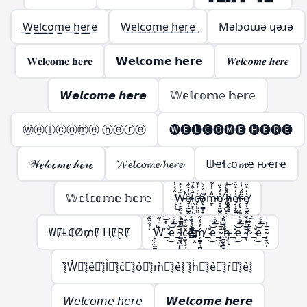
̲W̲̲e̲̲l̲̲c̲̲o̲̲m̲̲e̲ ̲h̲̲e̲̲r̲̲e̲
W͢e͢l͢c͢o͢m͢e͢ h͢e͢r͢e͢
Mǝlɔoɯǝ ɥǝɹǝ
𝐖𝐞𝐥𝐜𝐨𝐦𝐞 𝐡𝐞𝐫𝐞
𝗪𝗲𝗹𝗰𝗼𝗺𝗲 𝗵𝗲𝗿𝗲
𝑾𝒆𝒍𝒄𝒐𝒎𝒆 𝒉𝒆𝒓𝒆
𝙒𝙚𝙡𝙘𝙤𝙢𝙚 𝙝𝙚𝙧𝙚
𝕎𝕖𝕝𝕔𝕠𝕞𝕖 𝕙𝕖𝕣𝕖
ⓦⓔⓛⓒⓞⓜⓔ ⓗⓔⓡⓔ
🅦🅔🅛🅒🅞🅜🅔 🅗🅔🅡🅔
𝒲ℯ𝓁𝒸ℴ𝓂ℯ 𝒽ℯ𝓇ℯ
𝓦𝓮𝓵𝓬𝓸𝓶𝓮 𝓱𝓮𝓻𝓮
ᗯҽɬ𝓬σ𝓶ҽ ԋҽɾҽ
𝕎𝕖𝕝𝕔𝕠𝕞𝕖 𝕙𝕖𝕣𝕖
̶̢̹͑̈́́̍́͌͘͜Ẅ̶̵̛͓̙̣̯͉̳̣́̔̊̋̃̔̋̍̿̀͒̕̚͠͝e̸̵̞͙̰̻̭̖̭͓̫͔̩̔̒͛̋͑̅̍͐̚͜l̷̶͖͙͕̦̫̺̣̙̳͚̄̇͒́͂̈́͆̇͑͗̽͘͘c̸̵̨̜͍̤͍͍͖̦͎̓́̓́̊̊̆̈̑̀̊͐́ǫ̸̴̤̳̩̝̭̗͉̣̱̦͒̈́́̀͒̅̽̿̽͘̚m̵̵̱̣̎̒̍̾̃̔̋̍̿̀͒̕͝e̸̞͙̰̻̭̖̭͓̫̔̒͛̋͜ ̷̢̡̺̥͎̝͈̬͈̳̈́̔͑͝h̸̵̢̢̥̟̤̜̺̳̣̔͑̊̇̀̏̈́̍̋̄̃̔̋̍̿̀͒͝ͅe̸̷̡̞͙̰̻̭̖̭͓̫̭̱̬̔̒͛̋͐̏͊͜͠͝ŗ̷̵̢̤͕̼̣̈̋́̓̾̄̿̃̔̋̍̿̀͒͜͜͝e̸̞͙̰̻̭̖̭͓̫̔̒͛̋͜
₩ɆⱠ₵Ø₥Ɇ ⱧɆⱤɆ
̢̛̫̦̫̫̪͍̪̝̳̠̖̠̀̉̂̌͊ͩ̑͌̀W̶̨̺͕̖̗͕̮̭̳͈̙̩͑ͬ̉͂͋̈́ͯ͂ͨͭ̇͐͊͆̑̏̋ͭ́̋̓ͮ̾ͭ̆̇̚̕͢͜͠͡_̶̷̧̢͉̠̘̹̼͚̣͇͍̊ͪͨ̊̈́ͩ̎͆̔ͨ̊͐ͣ̈̀͐ͫ͜͝͞͠ͅe_̴̧̞͖̦͓̞̗̙͚̄̅ͭ͗ͥ̈́̇ͬͧͣ͘͞͡l̶̵̷̛͚̗̥̯̞͎̖̬̝̤̯͈̭͓̪̗̫̱̜͙̗̦̤̪̝̳͎̝̝̳̦̲͉̩̠͆̿ͩ͊̒͛ͪ͐̅ͩ̅ͭ͑͌̽̍̾̐ͬ̔̏͂̎̔̀͛͒͝͠ͅç̷̢̠̫̹̞̞̲̬̤͎͚̗̐̍͌̒̇̀̈́̊̂̓ͣͮ̏̽͗ͥͭ̓̌̐̽̐ͭ͜͜͢ͅo̶̶̴̸̬̮̜̳̬͙̤̗͎̗̦̲͕̠̰̱̣͕̮̰͇̖͚̫̬̲ͤ͛̑͌̇ͭ́͊̍̈̏͛͑̈ͮ̏̆ͩ̇̊̂͘̚͘͢͡ͅḿ̸̦̻͙͉̻̟̲̭̟͓̬̓ͯ́̋̓ͮ̾ͭ̆̇͞͡_̶̷̧̢͉̠̘̹̼͚̣͇͍̊ͪͨ̊̈́ͩ̎͆̔ͨ̊͐ͣ̈̀͐ͫ͜͝͞͠ͅe_̴̧̞͖̦̄̅ͭ͗ͥ ̖̱̮͙̻̞̦̙̝͖ͫ̿̎͊̀̇͡͠͝h̷̸̢̝͕̥̗̜̹̠͉̗ͮ̒̌͆͑͌̀͆̀̇ͦ͒̓́̋̓ͮ̾ͭ̆̇͢͟͞͡ͅ_̶̷̧̢͉̠̘̹̼͚̣͇͍̊ͪͨ̊̈́ͩ̎͆̔ͨ̊͐ͣ̈̀͐ͫ͜͝͞͠ͅe_̴̧̢̞͖̦͉̲̬̤͙̪͎̣̰̱̘̯̜̭̖̲̄̅ͭ͗ͥ͒ͫ̃ͪ͒̓ͦ̓͒̎͂̌͌̾̀̄͊ͫ͘͘͢͜͜r̴̷̨̨̢̢̫̯͇̙̱̫͇͇͎̒ͩ̓́̈ͥ͗̓ͤ̊́͒ͬ̓̀́̋̓ͮ̾ͭ̆̇̕͜͠͡ͅ_̶̷̧̢͉̠̘̹̼͚̣͇͍̊ͪͨ̊̈́ͩ̎͆̔ͨ̊͐ͣ̈̀͐ͫ͜͝͞͠ͅe_̴̧̞͖̦̄̅ͭ͗ͥ
͛⦚W͛⦚͛⦚e͛⦚͛⦚l͛⦚͛⦚c͛⦚͛⦚o͛⦚͛⦚m͛⦚͛⦚e͛⦚ ͛⦚h͛⦚͛⦚e͛⦚͛⦚r͛⦚͛⦚e͛⦚
𝘞𝘦𝘭𝘤𝘰𝘮𝘦 𝘩𝘦𝘳𝘦
𝙒𝙚𝙡𝙘𝙤𝙢𝙚 𝙝𝙚𝙧𝙚