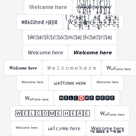
𝕎𝕖𝕝𝕔𝕠𝕞𝕖 𝕙𝕖𝕣𝕖
̶̢̹͑̈́́̍́͌͘͜Ẅ̶̵̛͓̙̣̯͉̳̣́̔̊̋̃̔̋̍̿̀͒̕̚͠͝e̸̵̞͙̰̻̭̖̭͓̫͔̩̔̒͛̋͑̅̍͐̚͜l̷̶͖͙͕̦̫̺̣̙̳͚̄̇͒́͂̈́͆̇͑͗̽͘͘c̸̵̨̜͍̤͍͍͖̦͎̓́̓́̊̊̆̈̑̀̊͐́ǫ̸̴̤̳̩̝̭̗͉̣̱̦͒̈́́̀͒̅̽̿̽͘̚m̵̵̱̣̎̒̍̾̃̔̋̍̿̀͒̕͝e̸̞͙̰̻̭̖̭͓̫̔̒͛̋͜ ̷̢̡̺̥͎̝͈̬͈̳̈́̔͑͝h̸̵̢̢̥̟̤̜̺̳̣̔͑̊̇̀̏̈́̍̋̄̃̔̋̍̿̀͒͝ͅe̸̷̡̞͙̰̻̭̖̭͓̫̭̱̬̔̒͛̋͐̏͊͜͠͝ŗ̷̵̢̤͕̼̣̈̋́̓̾̄̿̃̔̋̍̿̀͒͜͜͝e̸̞͙̰̻̭̖̭͓̫̔̒͛̋͜
₩ɆⱠ₵Ø₥Ɇ ⱧɆⱤɆ
̢̛̫̦̫̫̪͍̪̝̳̠̖̠̀̉̂̌͊ͩ̑͌̀W̶̨̺͕̖̗͕̮̭̳͈̙̩͑ͬ̉͂͋̈́ͯ͂ͨͭ̇͐͊͆̑̏̋ͭ́̋̓ͮ̾ͭ̆̇̚̕͢͜͠͡_̶̷̧̢͉̠̘̹̼͚̣͇͍̊ͪͨ̊̈́ͩ̎͆̔ͨ̊͐ͣ̈̀͐ͫ͜͝͞͠ͅe_̴̧̞͖̦͓̞̗̙͚̄̅ͭ͗ͥ̈́̇ͬͧͣ͘͞͡l̶̵̷̛͚̗̥̯̞͎̖̬̝̤̯͈̭͓̪̗̫̱̜͙̗̦̤̪̝̳͎̝̝̳̦̲͉̩̠͆̿ͩ͊̒͛ͪ͐̅ͩ̅ͭ͑͌̽̍̾̐ͬ̔̏͂̎̔̀͛͒͝͠ͅç̷̢̠̫̹̞̞̲̬̤͎͚̗̐̍͌̒̇̀̈́̊̂̓ͣͮ̏̽͗ͥͭ̓̌̐̽̐ͭ͜͜͢ͅo̶̶̴̸̬̮̜̳̬͙̤̗͎̗̦̲͕̠̰̱̣͕̮̰͇̖͚̫̬̲ͤ͛̑͌̇ͭ́͊̍̈̏͛͑̈ͮ̏̆ͩ̇̊̂͘̚͘͢͡ͅḿ̸̦̻͙͉̻̟̲̭̟͓̬̓ͯ́̋̓ͮ̾ͭ̆̇͞͡_̶̷̧̢͉̠̘̹̼͚̣͇͍̊ͪͨ̊̈́ͩ̎͆̔ͨ̊͐ͣ̈̀͐ͫ͜͝͞͠ͅe_̴̧̞͖̦̄̅ͭ͗ͥ ̖̱̮͙̻̞̦̙̝͖ͫ̿̎͊̀̇͡͠͝h̷̸̢̝͕̥̗̜̹̠͉̗ͮ̒̌͆͑͌̀͆̀̇ͦ͒̓́̋̓ͮ̾ͭ̆̇͢͟͞͡ͅ_̶̷̧̢͉̠̘̹̼͚̣͇͍̊ͪͨ̊̈́ͩ̎͆̔ͨ̊͐ͣ̈̀͐ͫ͜͝͞͠ͅe_̴̧̢̞͖̦͉̲̬̤͙̪͎̣̰̱̘̯̜̭̖̲̄̅ͭ͗ͥ͒ͫ̃ͪ͒̓ͦ̓͒̎͂̌͌̾̀̄͊ͫ͘͘͢͜͜r̴̷̨̨̢̢̫̯͇̙̱̫͇͇͎̒ͩ̓́̈ͥ͗̓ͤ̊́͒ͬ̓̀́̋̓ͮ̾ͭ̆̇̕͜͠͡ͅ_̶̷̧̢͉̠̘̹̼͚̣͇͍̊ͪͨ̊̈́ͩ̎͆̔ͨ̊͐ͣ̈̀͐ͫ͜͝͞͠ͅe_̴̧̞͖̦̄̅ͭ͗ͥ
͛⦚W͛⦚͛⦚e͛⦚͛⦚l͛⦚͛⦚c͛⦚͛⦚o͛⦚͛⦚m͛⦚͛⦚e͛⦚ ͛⦚h͛⦚͛⦚e͛⦚͛⦚r͛⦚͛⦚e͛⦚
𝘞𝘦𝘭𝘤𝘰𝘮𝘦 𝘩𝘦𝘳𝘦
𝙒𝙚𝙡𝙘𝙤𝙢𝙚 𝙝𝙚𝙧𝙚
𝑾𝒆𝒍𝒄𝒐𝒎𝒆 𝒉𝒆𝒓𝒆
𝚆 𝚎 𝚕 𝚌 𝚘 𝚖 𝚎 𝚑 𝚎 𝚛 𝚎
Wₑₗcₒₘₑ ₕₑᵣₑ
ᵂᵉˡᶜᵒᵐᵉ ʰᵉʳᵉ
ωєℓ¢σмє нєяє
ᵂᵉˡᶜᵒᵐᵉ ʰᵉʳᵉ
Wₑₗ𝒸ₒₘₑ ₕₑᵣₑ
🆆🅴🅻🅲🅾🅼🅴 🅷🅴🆁🅴
🅆🄴🄻🄲🄾🄼🄴 🄷🄴🅁🄴
Wₑₗcₒₘₑ ₕₑᵣₑ
ᵂᵉˡᶜᵒᵐᵉ ʰᵉʳᵉ
ᥕᥱᥣ ᥴ᥆꧑ᥱ hᥱrᥱ
̳W̳̳e̳̳l̳̳c̳̳o̳̳m̳̳e̳ ̳h̳̳e̳̳r̳̳e̳