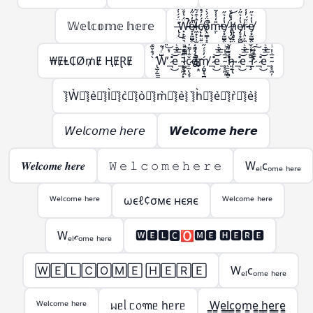
𝕎𝕖𝕝𝕔𝕠𝕞𝕖 𝕙𝕖𝕣𝕖
̶̢̹͑̈́́̍́͌͘͜Ẅ̶̵̛͓̙̣̯͉̳̣́̔̊̋̃̔̋̍̿̀͒̕̚͠͝e̸̵̞͙̰̻̭̖̭͓̫͔̩̔̒͛̋͑̅̍͐̚͜l̷̶͖͙͕̦̫̺̣̙̳͚̄̇͒́͂̈́͆̇͑͗̽͘͘c̸̵̨̜͍̤͍͍͖̦͎̓́̓́̊̊̆̈̑̀̊͐́ǫ̸̴̤̳̩̝̭̗͉̣̱̦͒̈́́̀͒̅̽̿̽͘̚m̵̵̱̣̎̒̍̾̃̔̋̍̿̀͒̕͝e̸̞͙̰̻̭̖̭͓̫̔̒͛̋͜ ̷̢̡̺̥͎̝͈̬͈̳̈́̔͑͝h̸̵̢̢̥̟̤̜̺̳̣̔͑̊̇̀̏̈́̍̋̄̃̔̋̍̿̀͒͝ͅe̸̷̡̞͙̰̻̭̖̭͓̫̭̱̬̔̒͛̋͐̏͊͜͠͝ŗ̷̵̢̤͕̼̣̈̋́̓̾̄̿̃̔̋̍̿̀͒͜͜͝e̸̞͙̰̻̭̖̭͓̫̔̒͛̋͜
₩ɆⱠ₵Ø₥Ɇ ⱧɆⱤɆ
̢̛̫̦̫̫̪͍̪̝̳̠̖̠̀̉̂̌͊ͩ̑͌̀W̶̨̺͕̖̗͕̮̭̳͈̙̩͑ͬ̉͂͋̈́ͯ͂ͨͭ̇͐͊͆̑̏̋ͭ́̋̓ͮ̾ͭ̆̇̚̕͢͜͠͡_̶̷̧̢͉̠̘̹̼͚̣͇͍̊ͪͨ̊̈́ͩ̎͆̔ͨ̊͐ͣ̈̀͐ͫ͜͝͞͠ͅe_̴̧̞͖̦͓̞̗̙͚̄̅ͭ͗ͥ̈́̇ͬͧͣ͘͞͡l̶̵̷̛͚̗̥̯̞͎̖̬̝̤̯͈̭͓̪̗̫̱̜͙̗̦̤̪̝̳͎̝̝̳̦̲͉̩̠͆̿ͩ͊̒͛ͪ͐̅ͩ̅ͭ͑͌̽̍̾̐ͬ̔̏͂̎̔̀͛͒͝͠ͅç̷̢̠̫̹̞̞̲̬̤͎͚̗̐̍͌̒̇̀̈́̊̂̓ͣͮ̏̽͗ͥͭ̓̌̐̽̐ͭ͜͜͢ͅo̶̶̴̸̬̮̜̳̬͙̤̗͎̗̦̲͕̠̰̱̣͕̮̰͇̖͚̫̬̲ͤ͛̑͌̇ͭ́͊̍̈̏͛͑̈ͮ̏̆ͩ̇̊̂͘̚͘͢͡ͅḿ̸̦̻͙͉̻̟̲̭̟͓̬̓ͯ́̋̓ͮ̾ͭ̆̇͞͡_̶̷̧̢͉̠̘̹̼͚̣͇͍̊ͪͨ̊̈́ͩ̎͆̔ͨ̊͐ͣ̈̀͐ͫ͜͝͞͠ͅe_̴̧̞͖̦̄̅ͭ͗ͥ ̖̱̮͙̻̞̦̙̝͖ͫ̿̎͊̀̇͡͠͝h̷̸̢̝͕̥̗̜̹̠͉̗ͮ̒̌͆͑͌̀͆̀̇ͦ͒̓́̋̓ͮ̾ͭ̆̇͢͟͞͡ͅ_̶̷̧̢͉̠̘̹̼͚̣͇͍̊ͪͨ̊̈́ͩ̎͆̔ͨ̊͐ͣ̈̀͐ͫ͜͝͞͠ͅe_̴̧̢̞͖̦͉̲̬̤͙̪͎̣̰̱̘̯̜̭̖̲̄̅ͭ͗ͥ͒ͫ̃ͪ͒̓ͦ̓͒̎͂̌͌̾̀̄͊ͫ͘͘͢͜͜r̴̷̨̨̢̢̫̯͇̙̱̫͇͇͎̒ͩ̓́̈ͥ͗̓ͤ̊́͒ͬ̓̀́̋̓ͮ̾ͭ̆̇̕͜͠͡ͅ_̶̷̧̢͉̠̘̹̼͚̣͇͍̊ͪͨ̊̈́ͩ̎͆̔ͨ̊͐ͣ̈̀͐ͫ͜͝͞͠ͅe_̴̧̞͖̦̄̅ͭ͗ͥ
͛⦚W͛⦚͛⦚e͛⦚͛⦚l͛⦚͛⦚c͛⦚͛⦚o͛⦚͛⦚m͛⦚͛⦚e͛⦚ ͛⦚h͛⦚͛⦚e͛⦚͛⦚r͛⦚͛⦚e͛⦚
𝘞𝘦𝘭𝘤𝘰𝘮𝘦 𝘩𝘦𝘳𝘦
𝙒𝙚𝙡𝙘𝙤𝙢𝙚 𝙝𝙚𝙧𝙚
𝑾𝒆𝒍𝒄𝒐𝒎𝒆 𝒉𝒆𝒓𝒆
𝚆 𝚎 𝚕 𝚌 𝚘 𝚖 𝚎 𝚑 𝚎 𝚛 𝚎
Wₑₗcₒₘₑ ₕₑᵣₑ
ᵂᵉˡᶜᵒᵐᵉ ʰᵉʳᵉ
ωєℓ¢σмє нєяє
ᵂᵉˡᶜᵒᵐᵉ ʰᵉʳᵉ
Wₑₗ𝒸ₒₘₑ ₕₑᵣₑ
🆆🅴🅻🅲🅾🅼🅴 🅷🅴🆁🅴
🅆🄴🄻🄲🄾🄼🄴 🄷🄴🅁🄴
Wₑₗcₒₘₑ ₕₑᵣₑ
ᵂᵉˡᶜᵒᵐᵉ ʰᵉʳᵉ
ᥕᥱᥣ ᥴ᥆꧑ᥱ hᥱrᥱ
̳W̳̳e̳̳l̳̳c̳̳o̳̳m̳̳e̳ ̳h̳̳e̳̳r̳̳e̳