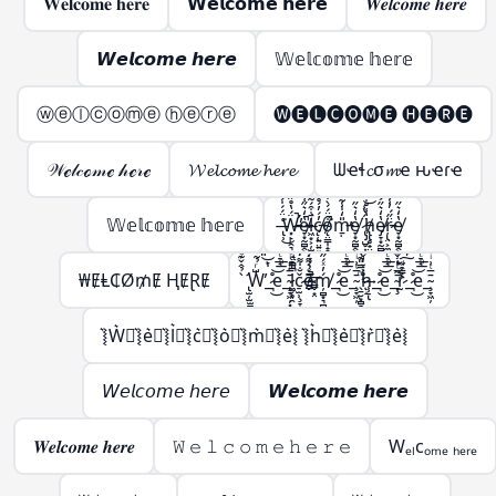
𝐖𝐞𝐥𝐜𝐨𝐦𝐞 𝐡𝐞𝐫𝐞
𝗪𝗲𝗹𝗰𝗼𝗺𝗲 𝗵𝗲𝗿𝗲
𝑾𝒆𝒍𝒄𝒐𝒎𝒆 𝒉𝒆𝒓𝒆
𝙒𝙚𝙡𝙘𝙤𝙢𝙚 𝙝𝙚𝙧𝙚
𝕎𝕖𝕝𝕔𝕠𝕞𝕖 𝕙𝕖𝕣𝕖
ⓦⓔⓛⓒⓞⓜⓔ ⓗⓔⓡⓔ
🅦🅔🅛🅒🅞🅜🅔 🅗🅔🅡🅔
𝒲ℯ𝓁𝒸ℴ𝓂ℯ 𝒽ℯ𝓇ℯ
𝓦𝓮𝓵𝓬𝓸𝓶𝓮 𝓱𝓮𝓻𝓮
ᗯҽɬ𝓬σ𝓶ҽ ԋҽɾҽ
𝕎𝕖𝕝𝕔𝕠𝕞𝕖 𝕙𝕖𝕣𝕖
̶̢̹͑̈́́̍́͌͘͜Ẅ̶̵̛͓̙̣̯͉̳̣́̔̊̋̃̔̋̍̿̀͒̕̚͠͝e̸̵̞͙̰̻̭̖̭͓̫͔̩̔̒͛̋͑̅̍͐̚͜l̷̶͖͙͕̦̫̺̣̙̳͚̄̇͒́͂̈́͆̇͑͗̽͘͘c̸̵̨̜͍̤͍͍͖̦͎̓́̓́̊̊̆̈̑̀̊͐́ǫ̸̴̤̳̩̝̭̗͉̣̱̦͒̈́́̀͒̅̽̿̽͘̚m̵̵̱̣̎̒̍̾̃̔̋̍̿̀͒̕͝e̸̞͙̰̻̭̖̭͓̫̔̒͛̋͜ ̷̢̡̺̥͎̝͈̬͈̳̈́̔͑͝h̸̵̢̢̥̟̤̜̺̳̣̔͑̊̇̀̏̈́̍̋̄̃̔̋̍̿̀͒͝ͅe̸̷̡̞͙̰̻̭̖̭͓̫̭̱̬̔̒͛̋͐̏͊͜͠͝ŗ̷̵̢̤͕̼̣̈̋́̓̾̄̿̃̔̋̍̿̀͒͜͜͝e̸̞͙̰̻̭̖̭͓̫̔̒͛̋͜
₩ɆⱠ₵Ø₥Ɇ ⱧɆⱤɆ
̢̛̫̦̫̫̪͍̪̝̳̠̖̠̀̉̂̌͊ͩ̑͌̀W̶̨̺͕̖̗͕̮̭̳͈̙̩͑ͬ̉͂͋̈́ͯ͂ͨͭ̇͐͊͆̑̏̋ͭ́̋̓ͮ̾ͭ̆̇̚̕͢͜͠͡_̶̷̧̢͉̠̘̹̼͚̣͇͍̊ͪͨ̊̈́ͩ̎͆̔ͨ̊͐ͣ̈̀͐ͫ͜͝͞͠ͅe_̴̧̞͖̦͓̞̗̙͚̄̅ͭ͗ͥ̈́̇ͬͧͣ͘͞͡l̶̵̷̛͚̗̥̯̞͎̖̬̝̤̯͈̭͓̪̗̫̱̜͙̗̦̤̪̝̳͎̝̝̳̦̲͉̩̠͆̿ͩ͊̒͛ͪ͐̅ͩ̅ͭ͑͌̽̍̾̐ͬ̔̏͂̎̔̀͛͒͝͠ͅç̷̢̠̫̹̞̞̲̬̤͎͚̗̐̍͌̒̇̀̈́̊̂̓ͣͮ̏̽͗ͥͭ̓̌̐̽̐ͭ͜͜͢ͅo̶̶̴̸̬̮̜̳̬͙̤̗͎̗̦̲͕̠̰̱̣͕̮̰͇̖͚̫̬̲ͤ͛̑͌̇ͭ́͊̍̈̏͛͑̈ͮ̏̆ͩ̇̊̂͘̚͘͢͡ͅḿ̸̦̻͙͉̻̟̲̭̟͓̬̓ͯ́̋̓ͮ̾ͭ̆̇͞͡_̶̷̧̢͉̠̘̹̼͚̣͇͍̊ͪͨ̊̈́ͩ̎͆̔ͨ̊͐ͣ̈̀͐ͫ͜͝͞͠ͅe_̴̧̞͖̦̄̅ͭ͗ͥ ̖̱̮͙̻̞̦̙̝͖ͫ̿̎͊̀̇͡͠͝h̷̸̢̝͕̥̗̜̹̠͉̗ͮ̒̌͆͑͌̀͆̀̇ͦ͒̓́̋̓ͮ̾ͭ̆̇͢͟͞͡ͅ_̶̷̧̢͉̠̘̹̼͚̣͇͍̊ͪͨ̊̈́ͩ̎͆̔ͨ̊͐ͣ̈̀͐ͫ͜͝͞͠ͅe_̴̧̢̞͖̦͉̲̬̤͙̪͎̣̰̱̘̯̜̭̖̲̄̅ͭ͗ͥ͒ͫ̃ͪ͒̓ͦ̓͒̎͂̌͌̾̀̄͊ͫ͘͘͢͜͜r̴̷̨̨̢̢̫̯͇̙̱̫͇͇͎̒ͩ̓́̈ͥ͗̓ͤ̊́͒ͬ̓̀́̋̓ͮ̾ͭ̆̇̕͜͠͡ͅ_̶̷̧̢͉̠̘̹̼͚̣͇͍̊ͪͨ̊̈́ͩ̎͆̔ͨ̊͐ͣ̈̀͐ͫ͜͝͞͠ͅe_̴̧̞͖̦̄̅ͭ͗ͥ
͛⦚W͛⦚͛⦚e͛⦚͛⦚l͛⦚͛⦚c͛⦚͛⦚o͛⦚͛⦚m͛⦚͛⦚e͛⦚ ͛⦚h͛⦚͛⦚e͛⦚͛⦚r͛⦚͛⦚e͛⦚
𝘞𝘦𝘭𝘤𝘰𝘮𝘦 𝘩𝘦𝘳𝘦
𝙒𝙚𝙡𝙘𝙤𝙢𝙚 𝙝𝙚𝙧𝙚
𝑾𝒆𝒍𝒄𝒐𝒎𝒆 𝒉𝒆𝒓𝒆
𝚆 𝚎 𝚕 𝚌 𝚘 𝚖 𝚎 𝚑 𝚎 𝚛 𝚎
Wₑₗcₒₘₑ ₕₑᵣₑ