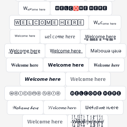
Wₑₗ𝒸ₒₘₑ ₕₑᵣₑ
🆆🅴🅻🅲🅾🅼🅴 🅷🅴🆁🅴
🅆🄴🄻🄲🄾🄼🄴 🄷🄴🅁🄴
Wₑₗcₒₘₑ ₕₑᵣₑ
ᵂᵉˡᶜᵒᵐᵉ ʰᵉʳᵉ
ᥕᥱᥣ ᥴ᥆꧑ᥱ hᥱrᥱ
̳W̳̳e̳̳l̳̳c̳̳o̳̳m̳̳e̳ ̳h̳̳e̳̳r̳̳e̳
̲W̲̲e̲̲l̲̲c̲̲o̲̲m̲̲e̲ ̲h̲̲e̲̲r̲̲e̲
W͢e͢l͢c͢o͢m͢e͢ h͢e͢r͢e͢
Mǝlɔoɯǝ ɥǝɹǝ
𝐖𝐞𝐥𝐜𝐨𝐦𝐞 𝐡𝐞𝐫𝐞
𝗪𝗲𝗹𝗰𝗼𝗺𝗲 𝗵𝗲𝗿𝗲
𝑾𝒆𝒍𝒄𝒐𝒎𝒆 𝒉𝒆𝒓𝒆
𝙒𝙚𝙡𝙘𝙤𝙢𝙚 𝙝𝙚𝙧𝙚
𝕎𝕖𝕝𝕔𝕠𝕞𝕖 𝕙𝕖𝕣𝕖
ⓦⓔⓛⓒⓞⓜⓔ ⓗⓔⓡⓔ
🅦🅔🅛🅒🅞🅜🅔 🅗🅔🅡🅔
𝒲ℯ𝓁𝒸ℴ𝓂ℯ 𝒽ℯ𝓇ℯ
𝓦𝓮𝓵𝓬𝓸𝓶𝓮 𝓱𝓮𝓻𝓮
ᗯҽɬ𝓬σ𝓶ҽ ԋҽɾҽ
𝕎𝕖𝕝𝕔𝕠𝕞𝕖 𝕙𝕖𝕣𝕖
̶̢̹͑̈́́̍́͌͘͜Ẅ̶̵̛͓̙̣̯͉̳̣́̔̊̋̃̔̋̍̿̀͒̕̚͠͝e̸̵̞͙̰̻̭̖̭͓̫͔̩̔̒͛̋͑̅̍͐̚͜l̷̶͖͙͕̦̫̺̣̙̳͚̄̇͒́͂̈́͆̇͑͗̽͘͘c̸̵̨̜͍̤͍͍͖̦͎̓́̓́̊̊̆̈̑̀̊͐́ǫ̸̴̤̳̩̝̭̗͉̣̱̦͒̈́́̀͒̅̽̿̽͘̚m̵̵̱̣̎̒̍̾̃̔̋̍̿̀͒̕͝e̸̞͙̰̻̭̖̭͓̫̔̒͛̋͜ ̷̢̡̺̥͎̝͈̬͈̳̈́̔͑͝h̸̵̢̢̥̟̤̜̺̳̣̔͑̊̇̀̏̈́̍̋̄̃̔̋̍̿̀͒͝ͅe̸̷̡̞͙̰̻̭̖̭͓̫̭̱̬̔̒͛̋͐̏͊͜͠͝ŗ̷̵̢̤͕̼̣̈̋́̓̾̄̿̃̔̋̍̿̀͒͜͜͝e̸̞͙̰̻̭̖̭͓̫̔̒͛̋͜