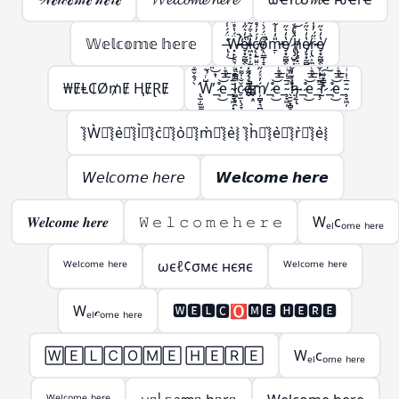
𝕎𝕖𝕝𝕔𝕠𝕞𝕖 𝕙𝕖𝕣𝕖
̶̢̹͑̈́́̍́͌͘͜Ẅ̶̵̛͓̙̣̯͉̳̣́̔̊̋̃̔̋̍̿̀͒̕̚͠͝e̸̵̞͙̰̻̭̖̭͓̫͔̩̔̒͛̋͑̅̍͐̚͜l̷̶͖͙͕̦̫̺̣̙̳͚̄̇͒́͂̈́͆̇͑͗̽͘͘c̸̵̨̜͍̤͍͍͖̦͎̓́̓́̊̊̆̈̑̀̊͐́ǫ̸̴̤̳̩̝̭̗͉̣̱̦͒̈́́̀͒̅̽̿̽͘̚m̵̵̱̣̎̒̍̾̃̔̋̍̿̀͒̕͝e̸̞͙̰̻̭̖̭͓̫̔̒͛̋͜ ̷̢̡̺̥͎̝͈̬͈̳̈́̔͑͝h̸̵̢̢̥̟̤̜̺̳̣̔͑̊̇̀̏̈́̍̋̄̃̔̋̍̿̀͒͝ͅe̸̷̡̞͙̰̻̭̖̭͓̫̭̱̬̔̒͛̋͐̏͊͜͠͝ŗ̷̵̢̤͕̼̣̈̋́̓̾̄̿̃̔̋̍̿̀͒͜͜͝e̸̞͙̰̻̭̖̭͓̫̔̒͛̋͜
₩ɆⱠ₵Ø₥Ɇ ⱧɆⱤɆ
̢̛̫̦̫̫̪͍̪̝̳̠̖̠̀̉̂̌͊ͩ̑͌̀W̶̨̺͕̖̗͕̮̭̳͈̙̩͑ͬ̉͂͋̈́ͯ͂ͨͭ̇͐͊͆̑̏̋ͭ́̋̓ͮ̾ͭ̆̇̚̕͢͜͠͡_̶̷̧̢͉̠̘̹̼͚̣͇͍̊ͪͨ̊̈́ͩ̎͆̔ͨ̊͐ͣ̈̀͐ͫ͜͝͞͠ͅe_̴̧̞͖̦͓̞̗̙͚̄̅ͭ͗ͥ̈́̇ͬͧͣ͘͞͡l̶̵̷̛͚̗̥̯̞͎̖̬̝̤̯͈̭͓̪̗̫̱̜͙̗̦̤̪̝̳͎̝̝̳̦̲͉̩̠͆̿ͩ͊̒͛ͪ͐̅ͩ̅ͭ͑͌̽̍̾̐ͬ̔̏͂̎̔̀͛͒͝͠ͅç̷̢̠̫̹̞̞̲̬̤͎͚̗̐̍͌̒̇̀̈́̊̂̓ͣͮ̏̽͗ͥͭ̓̌̐̽̐ͭ͜͜͢ͅo̶̶̴̸̬̮̜̳̬͙̤̗͎̗̦̲͕̠̰̱̣͕̮̰͇̖͚̫̬̲ͤ͛̑͌̇ͭ́͊̍̈̏͛͑̈ͮ̏̆ͩ̇̊̂͘̚͘͢͡ͅḿ̸̦̻͙͉̻̟̲̭̟͓̬̓ͯ́̋̓ͮ̾ͭ̆̇͞͡_̶̷̧̢͉̠̘̹̼͚̣͇͍̊ͪͨ̊̈́ͩ̎͆̔ͨ̊͐ͣ̈̀͐ͫ͜͝͞͠ͅe_̴̧̞͖̦̄̅ͭ͗ͥ ̖̱̮͙̻̞̦̙̝͖ͫ̿̎͊̀̇͡͠͝h̷̸̢̝͕̥̗̜̹̠͉̗ͮ̒̌͆͑͌̀͆̀̇ͦ͒̓́̋̓ͮ̾ͭ̆̇͢͟͞͡ͅ_̶̷̧̢͉̠̘̹̼͚̣͇͍̊ͪͨ̊̈́ͩ̎͆̔ͨ̊͐ͣ̈̀͐ͫ͜͝͞͠ͅe_̴̧̢̞͖̦͉̲̬̤͙̪͎̣̰̱̘̯̜̭̖̲̄̅ͭ͗ͥ͒ͫ̃ͪ͒̓ͦ̓͒̎͂̌͌̾̀̄͊ͫ͘͘͢͜͜r̴̷̨̨̢̢̫̯͇̙̱̫͇͇͎̒ͩ̓́̈ͥ͗̓ͤ̊́͒ͬ̓̀́̋̓ͮ̾ͭ̆̇̕͜͠͡ͅ_̶̷̧̢͉̠̘̹̼͚̣͇͍̊ͪͨ̊̈́ͩ̎͆̔ͨ̊͐ͣ̈̀͐ͫ͜͝͞͠ͅe_̴̧̞͖̦̄̅ͭ͗ͥ
͛⦚W͛⦚͛⦚e͛⦚͛⦚l͛⦚͛⦚c͛⦚͛⦚o͛⦚͛⦚m͛⦚͛⦚e͛⦚ ͛⦚h͛⦚͛⦚e͛⦚͛⦚r͛⦚͛⦚e͛⦚
𝘞𝘦𝘭𝘤𝘰𝘮𝘦 𝘩𝘦𝘳𝘦
𝙒𝙚𝙡𝙘𝙤𝙢𝙚 𝙝𝙚𝙧𝙚
𝑾𝒆𝒍𝒄𝒐𝒎𝒆 𝒉𝒆𝒓𝒆
𝚆 𝚎 𝚕 𝚌 𝚘 𝚖 𝚎 𝚑 𝚎 𝚛 𝚎
Wₑₗcₒₘₑ ₕₑᵣₑ
ᵂᵉˡᶜᵒᵐᵉ ʰᵉʳᵉ
ωєℓ¢σмє нєяє
ᵂᵉˡᶜᵒᵐᵉ ʰᵉʳᵉ
Wₑₗ𝒸ₒₘₑ ₕₑᵣₑ
🆆🅴🅻🅲🅾🅼🅴 🅷🅴🆁🅴
🅆🄴🄻🄲🄾🄼🄴 🄷🄴🅁🄴
Wₑₗcₒₘₑ ₕₑᵣₑ