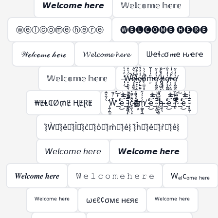
𝙒𝙚𝙡𝙘𝙤𝙢𝙚 𝙝𝙚𝙧𝙚
𝕎𝕖𝕝𝕔𝕠𝕞𝕖 𝕙𝕖𝕣𝕖
ⓦⓔⓛⓒⓞⓜⓔ ⓗⓔⓡⓔ
🅦🅔🅛🅒🅞🅜🅔 🅗🅔🅡🅔
𝒲ℯ𝓁𝒸ℴ𝓂ℯ 𝒽ℯ𝓇ℯ
𝓦𝓮𝓵𝓬𝓸𝓶𝓮 𝓱𝓮𝓻𝓮
ᗯҽɬ𝓬σ𝓶ҽ ԋҽɾҽ
𝕎𝕖𝕝𝕔𝕠𝕞𝕖 𝕙𝕖𝕣𝕖
̶̢̹͑̈́́̍́͌͘͜Ẅ̶̵̛͓̙̣̯͉̳̣́̔̊̋̃̔̋̍̿̀͒̕̚͠͝e̸̵̞͙̰̻̭̖̭͓̫͔̩̔̒͛̋͑̅̍͐̚͜l̷̶͖͙͕̦̫̺̣̙̳͚̄̇͒́͂̈́͆̇͑͗̽͘͘c̸̵̨̜͍̤͍͍͖̦͎̓́̓́̊̊̆̈̑̀̊͐́ǫ̸̴̤̳̩̝̭̗͉̣̱̦͒̈́́̀͒̅̽̿̽͘̚m̵̵̱̣̎̒̍̾̃̔̋̍̿̀͒̕͝e̸̞͙̰̻̭̖̭͓̫̔̒͛̋͜ ̷̢̡̺̥͎̝͈̬͈̳̈́̔͑͝h̸̵̢̢̥̟̤̜̺̳̣̔͑̊̇̀̏̈́̍̋̄̃̔̋̍̿̀͒͝ͅe̸̷̡̞͙̰̻̭̖̭͓̫̭̱̬̔̒͛̋͐̏͊͜͠͝ŗ̷̵̢̤͕̼̣̈̋́̓̾̄̿̃̔̋̍̿̀͒͜͜͝e̸̞͙̰̻̭̖̭͓̫̔̒͛̋͜
₩ɆⱠ₵Ø₥Ɇ ⱧɆⱤɆ
̢̛̫̦̫̫̪͍̪̝̳̠̖̠̀̉̂̌͊ͩ̑͌̀W̶̨̺͕̖̗͕̮̭̳͈̙̩͑ͬ̉͂͋̈́ͯ͂ͨͭ̇͐͊͆̑̏̋ͭ́̋̓ͮ̾ͭ̆̇̚̕͢͜͠͡_̶̷̧̢͉̠̘̹̼͚̣͇͍̊ͪͨ̊̈́ͩ̎͆̔ͨ̊͐ͣ̈̀͐ͫ͜͝͞͠ͅe_̴̧̞͖̦͓̞̗̙͚̄̅ͭ͗ͥ̈́̇ͬͧͣ͘͞͡l̶̵̷̛͚̗̥̯̞͎̖̬̝̤̯͈̭͓̪̗̫̱̜͙̗̦̤̪̝̳͎̝̝̳̦̲͉̩̠͆̿ͩ͊̒͛ͪ͐̅ͩ̅ͭ͑͌̽̍̾̐ͬ̔̏͂̎̔̀͛͒͝͠ͅç̷̢̠̫̹̞̞̲̬̤͎͚̗̐̍͌̒̇̀̈́̊̂̓ͣͮ̏̽͗ͥͭ̓̌̐̽̐ͭ͜͜͢ͅo̶̶̴̸̬̮̜̳̬͙̤̗͎̗̦̲͕̠̰̱̣͕̮̰͇̖͚̫̬̲ͤ͛̑͌̇ͭ́͊̍̈̏͛͑̈ͮ̏̆ͩ̇̊̂͘̚͘͢͡ͅḿ̸̦̻͙͉̻̟̲̭̟͓̬̓ͯ́̋̓ͮ̾ͭ̆̇͞͡_̶̷̧̢͉̠̘̹̼͚̣͇͍̊ͪͨ̊̈́ͩ̎͆̔ͨ̊͐ͣ̈̀͐ͫ͜͝͞͠ͅe_̴̧̞͖̦̄̅ͭ͗ͥ ̖̱̮͙̻̞̦̙̝͖ͫ̿̎͊̀̇͡͠͝h̷̸̢̝͕̥̗̜̹̠͉̗ͮ̒̌͆͑͌̀͆̀̇ͦ͒̓́̋̓ͮ̾ͭ̆̇͢͟͞͡ͅ_̶̷̧̢͉̠̘̹̼͚̣͇͍̊ͪͨ̊̈́ͩ̎͆̔ͨ̊͐ͣ̈̀͐ͫ͜͝͞͠ͅe_̴̧̢̞͖̦͉̲̬̤͙̪͎̣̰̱̘̯̜̭̖̲̄̅ͭ͗ͥ͒ͫ̃ͪ͒̓ͦ̓͒̎͂̌͌̾̀̄͊ͫ͘͘͢͜͜r̴̷̨̨̢̢̫̯͇̙̱̫͇͇͎̒ͩ̓́̈ͥ͗̓ͤ̊́͒ͬ̓̀́̋̓ͮ̾ͭ̆̇̕͜͠͡ͅ_̶̷̧̢͉̠̘̹̼͚̣͇͍̊ͪͨ̊̈́ͩ̎͆̔ͨ̊͐ͣ̈̀͐ͫ͜͝͞͠ͅe_̴̧̞͖̦̄̅ͭ͗ͥ
͛⦚W͛⦚͛⦚e͛⦚͛⦚l͛⦚͛⦚c͛⦚͛⦚o͛⦚͛⦚m͛⦚͛⦚e͛⦚ ͛⦚h͛⦚͛⦚e͛⦚͛⦚r͛⦚͛⦚e͛⦚
𝘞𝘦𝘭𝘤𝘰𝘮𝘦 𝘩𝘦𝘳𝘦
𝙒𝙚𝙡𝙘𝙤𝙢𝙚 𝙝𝙚𝙧𝙚
𝑾𝒆𝒍𝒄𝒐𝒎𝒆 𝒉𝒆𝒓𝒆
𝚆 𝚎 𝚕 𝚌 𝚘 𝚖 𝚎 𝚑 𝚎 𝚛 𝚎
Wₑₗcₒₘₑ ₕₑᵣₑ
ᵂᵉˡᶜᵒᵐᵉ ʰᵉʳᵉ
ωєℓ¢σмє нєяє
ᵂᵉˡᶜᵒᵐᵉ ʰᵉʳᵉ