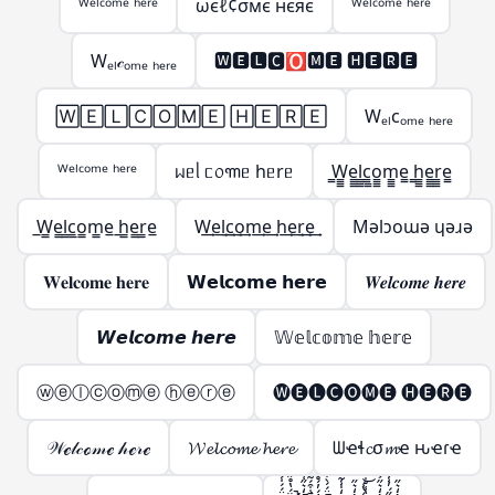
ᵂᵉˡᶜᵒᵐᵉ ʰᵉʳᵉ
ωєℓ¢σмє нєяє
ᵂᵉˡᶜᵒᵐᵉ ʰᵉʳᵉ
Wₑₗ𝒸ₒₘₑ ₕₑᵣₑ
🆆🅴🅻🅲🅾🅼🅴 🅷🅴🆁🅴
🅆🄴🄻🄲🄾🄼🄴 🄷🄴🅁🄴
Wₑₗcₒₘₑ ₕₑᵣₑ
ᵂᵉˡᶜᵒᵐᵉ ʰᵉʳᵉ
ᥕᥱᥣ ᥴ᥆꧑ᥱ hᥱrᥱ
̳W̳̳e̳̳l̳̳c̳̳o̳̳m̳̳e̳ ̳h̳̳e̳̳r̳̳e̳
̲W̲̲e̲̲l̲̲c̲̲o̲̲m̲̲e̲ ̲h̲̲e̲̲r̲̲e̲
W͢e͢l͢c͢o͢m͢e͢ h͢e͢r͢e͢
Mǝlɔoɯǝ ɥǝɹǝ
𝐖𝐞𝐥𝐜𝐨𝐦𝐞 𝐡𝐞𝐫𝐞
𝗪𝗲𝗹𝗰𝗼𝗺𝗲 𝗵𝗲𝗿𝗲
𝑾𝒆𝒍𝒄𝒐𝒎𝒆 𝒉𝒆𝒓𝒆
𝙒𝙚𝙡𝙘𝙤𝙢𝙚 𝙝𝙚𝙧𝙚
𝕎𝕖𝕝𝕔𝕠𝕞𝕖 𝕙𝕖𝕣𝕖
ⓦⓔⓛⓒⓞⓜⓔ ⓗⓔⓡⓔ
🅦🅔🅛🅒🅞🅜🅔 🅗🅔🅡🅔
𝒲ℯ𝓁𝒸ℴ𝓂ℯ 𝒽ℯ𝓇ℯ
𝓦𝓮𝓵𝓬𝓸𝓶𝓮 𝓱𝓮𝓻𝓮
ᗯҽɬ𝓬σ𝓶ҽ ԋҽɾҽ