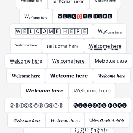
ᵂᵉˡᶜᵒᵐᵉ ʰᵉʳᵉ
ωєℓ¢σмє нєяє
ᵂᵉˡᶜᵒᵐᵉ ʰᵉʳᵉ
Wₑₗ𝒸ₒₘₑ ₕₑᵣₑ
🆆🅴🅻🅲🅾🅼🅴 🅷🅴🆁🅴
🅆🄴🄻🄲🄾🄼🄴 🄷🄴🅁🄴
Wₑₗcₒₘₑ ₕₑᵣₑ
ᵂᵉˡᶜᵒᵐᵉ ʰᵉʳᵉ
ᥕᥱᥣ ᥴ᥆꧑ᥱ hᥱrᥱ
̳W̳̳e̳̳l̳̳c̳̳o̳̳m̳̳e̳ ̳h̳̳e̳̳r̳̳e̳
̲W̲̲e̲̲l̲̲c̲̲o̲̲m̲̲e̲ ̲h̲̲e̲̲r̲̲e̲
W͢e͢l͢c͢o͢m͢e͢ h͢e͢r͢e͢
Mǝlɔoɯǝ ɥǝɹǝ
𝐖𝐞𝐥𝐜𝐨𝐦𝐞 𝐡𝐞𝐫𝐞
𝗪𝗲𝗹𝗰𝗼𝗺𝗲 𝗵𝗲𝗿𝗲
𝑾𝒆𝒍𝒄𝒐𝒎𝒆 𝒉𝒆𝒓𝒆
𝙒𝙚𝙡𝙘𝙤𝙢𝙚 𝙝𝙚𝙧𝙚
𝕎𝕖𝕝𝕔𝕠𝕞𝕖 𝕙𝕖𝕣𝕖
ⓦⓔⓛⓒⓞⓜⓔ ⓗⓔⓡⓔ
🅦🅔🅛🅒🅞🅜🅔 🅗🅔🅡🅔
𝒲ℯ𝓁𝒸ℴ𝓂ℯ 𝒽ℯ𝓇ℯ
𝓦𝓮𝓵𝓬𝓸𝓶𝓮 𝓱𝓮𝓻𝓮
ᗯҽɬ𝓬σ𝓶ҽ ԋҽɾҽ