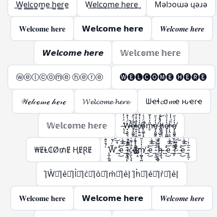
̲W̲̲e̲̲l̲̲c̲̲o̲̲m̲̲e̲ ̲h̲̲e̲̲r̲̲e̲
W͢e͢l͢c͢o͢m͢e͢ h͢e͢r͢e͢
Mǝlɔoɯǝ ɥǝɹǝ
𝐖𝐞𝐥𝐜𝐨𝐦𝐞 𝐡𝐞𝐫𝐞
𝗪𝗲𝗹𝗰𝗼𝗺𝗲 𝗵𝗲𝗿𝗲
𝑾𝒆𝒍𝒄𝒐𝒎𝒆 𝒉𝒆𝒓𝒆
𝙒𝙚𝙡𝙘𝙤𝙢𝙚 𝙝𝙚𝙧𝙚
𝕎𝕖𝕝𝕔𝕠𝕞𝕖 𝕙𝕖𝕣𝕖
ⓦⓔⓛⓒⓞⓜⓔ ⓗⓔⓡⓔ
🅦🅔🅛🅒🅞🅜🅔 🅗🅔🅡🅔
𝒲ℯ𝓁𝒸ℴ𝓂ℯ 𝒽ℯ𝓇ℯ
𝓦𝓮𝓵𝓬𝓸𝓶𝓮 𝓱𝓮𝓻𝓮
ᗯҽɬ𝓬σ𝓶ҽ ԋҽɾҽ
𝕎𝕖𝕝𝕔𝕠𝕞𝕖 𝕙𝕖𝕣𝕖
̶̢̹͑̈́́̍́͌͘͜Ẅ̶̵̛͓̙̣̯͉̳̣́̔̊̋̃̔̋̍̿̀͒̕̚͠͝e̸̵̞͙̰̻̭̖̭͓̫͔̩̔̒͛̋͑̅̍͐̚͜l̷̶͖͙͕̦̫̺̣̙̳͚̄̇͒́͂̈́͆̇͑͗̽͘͘c̸̵̨̜͍̤͍͍͖̦͎̓́̓́̊̊̆̈̑̀̊͐́ǫ̸̴̤̳̩̝̭̗͉̣̱̦͒̈́́̀͒̅̽̿̽͘̚m̵̵̱̣̎̒̍̾̃̔̋̍̿̀͒̕͝e̸̞͙̰̻̭̖̭͓̫̔̒͛̋͜ ̷̢̡̺̥͎̝͈̬͈̳̈́̔͑͝h̸̵̢̢̥̟̤̜̺̳̣̔͑̊̇̀̏̈́̍̋̄̃̔̋̍̿̀͒͝ͅe̸̷̡̞͙̰̻̭̖̭͓̫̭̱̬̔̒͛̋͐̏͊͜͠͝ŗ̷̵̢̤͕̼̣̈̋́̓̾̄̿̃̔̋̍̿̀͒͜͜͝e̸̞͙̰̻̭̖̭͓̫̔̒͛̋͜
₩ɆⱠ₵Ø₥Ɇ ⱧɆⱤɆ
̢̛̫̦̫̫̪͍̪̝̳̠̖̠̀̉̂̌͊ͩ̑͌̀W̶̨̺͕̖̗͕̮̭̳͈̙̩͑ͬ̉͂͋̈́ͯ͂ͨͭ̇͐͊͆̑̏̋ͭ́̋̓ͮ̾ͭ̆̇̚̕͢͜͠͡_̶̷̧̢͉̠̘̹̼͚̣͇͍̊ͪͨ̊̈́ͩ̎͆̔ͨ̊͐ͣ̈̀͐ͫ͜͝͞͠ͅe_̴̧̞͖̦͓̞̗̙͚̄̅ͭ͗ͥ̈́̇ͬͧͣ͘͞͡l̶̵̷̛͚̗̥̯̞͎̖̬̝̤̯͈̭͓̪̗̫̱̜͙̗̦̤̪̝̳͎̝̝̳̦̲͉̩̠͆̿ͩ͊̒͛ͪ͐̅ͩ̅ͭ͑͌̽̍̾̐ͬ̔̏͂̎̔̀͛͒͝͠ͅç̷̢̠̫̹̞̞̲̬̤͎͚̗̐̍͌̒̇̀̈́̊̂̓ͣͮ̏̽͗ͥͭ̓̌̐̽̐ͭ͜͜͢ͅo̶̶̴̸̬̮̜̳̬͙̤̗͎̗̦̲͕̠̰̱̣͕̮̰͇̖͚̫̬̲ͤ͛̑͌̇ͭ́͊̍̈̏͛͑̈ͮ̏̆ͩ̇̊̂͘̚͘͢͡ͅḿ̸̦̻͙͉̻̟̲̭̟͓̬̓ͯ́̋̓ͮ̾ͭ̆̇͞͡_̶̷̧̢͉̠̘̹̼͚̣͇͍̊ͪͨ̊̈́ͩ̎͆̔ͨ̊͐ͣ̈̀͐ͫ͜͝͞͠ͅe_̴̧̞͖̦̄̅ͭ͗ͥ ̖̱̮͙̻̞̦̙̝͖ͫ̿̎͊̀̇͡͠͝h̷̸̢̝͕̥̗̜̹̠͉̗ͮ̒̌͆͑͌̀͆̀̇ͦ͒̓́̋̓ͮ̾ͭ̆̇͢͟͞͡ͅ_̶̷̧̢͉̠̘̹̼͚̣͇͍̊ͪͨ̊̈́ͩ̎͆̔ͨ̊͐ͣ̈̀͐ͫ͜͝͞͠ͅe_̴̧̢̞͖̦͉̲̬̤͙̪͎̣̰̱̘̯̜̭̖̲̄̅ͭ͗ͥ͒ͫ̃ͪ͒̓ͦ̓͒̎͂̌͌̾̀̄͊ͫ͘͘͢͜͜r̴̷̨̨̢̢̫̯͇̙̱̫͇͇͎̒ͩ̓́̈ͥ͗̓ͤ̊́͒ͬ̓̀́̋̓ͮ̾ͭ̆̇̕͜͠͡ͅ_̶̷̧̢͉̠̘̹̼͚̣͇͍̊ͪͨ̊̈́ͩ̎͆̔ͨ̊͐ͣ̈̀͐ͫ͜͝͞͠ͅe_̴̧̞͖̦̄̅ͭ͗ͥ
͛⦚W͛⦚͛⦚e͛⦚͛⦚l͛⦚͛⦚c͛⦚͛⦚o͛⦚͛⦚m͛⦚͛⦚e͛⦚ ͛⦚h͛⦚͛⦚e͛⦚͛⦚r͛⦚͛⦚e͛⦚
𝐖𝐞𝐥𝐜𝐨𝐦𝐞 𝐡𝐞𝐫𝐞
𝗪𝗲𝗹𝗰𝗼𝗺𝗲 𝗵𝗲𝗿𝗲
𝑾𝒆𝒍𝒄𝒐𝒎𝒆 𝒉𝒆𝒓𝒆