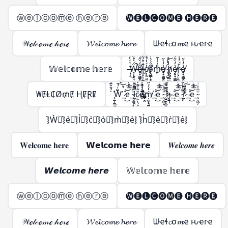
ⓦⓔⓛⓒⓞⓜⓔ ⓗⓔⓡⓔ
🅦🅔🅛🅒🅞🅜🅔 🅗🅔🅡🅔
𝒲ℯ𝓁𝒸ℴ𝓂ℯ 𝒽ℯ𝓇ℯ
𝓦𝓮𝓵𝓬𝓸𝓶𝓮 𝓱𝓮𝓻𝓮
ᗯҽɬ𝓬σ𝓶ҽ ԋҽɾҽ
𝕎𝕖𝕝𝕔𝕠𝕞𝕖 𝕙𝕖𝕣𝕖
̶̢̹͑̈́́̍́͌͘͜Ẅ̶̵̛͓̙̣̯͉̳̣́̔̊̋̃̔̋̍̿̀͒̕̚͠͝e̸̵̞͙̰̻̭̖̭͓̫͔̩̔̒͛̋͑̅̍͐̚͜l̷̶͖͙͕̦̫̺̣̙̳͚̄̇͒́͂̈́͆̇͑͗̽͘͘c̸̵̨̜͍̤͍͍͖̦͎̓́̓́̊̊̆̈̑̀̊͐́ǫ̸̴̤̳̩̝̭̗͉̣̱̦͒̈́́̀͒̅̽̿̽͘̚m̵̵̱̣̎̒̍̾̃̔̋̍̿̀͒̕͝e̸̞͙̰̻̭̖̭͓̫̔̒͛̋͜ ̷̢̡̺̥͎̝͈̬͈̳̈́̔͑͝h̸̵̢̢̥̟̤̜̺̳̣̔͑̊̇̀̏̈́̍̋̄̃̔̋̍̿̀͒͝ͅe̸̷̡̞͙̰̻̭̖̭͓̫̭̱̬̔̒͛̋͐̏͊͜͠͝ŗ̷̵̢̤͕̼̣̈̋́̓̾̄̿̃̔̋̍̿̀͒͜͜͝e̸̞͙̰̻̭̖̭͓̫̔̒͛̋͜
₩ɆⱠ₵Ø₥Ɇ ⱧɆⱤɆ
̢̛̫̦̫̫̪͍̪̝̳̠̖̠̀̉̂̌͊ͩ̑͌̀W̶̨̺͕̖̗͕̮̭̳͈̙̩͑ͬ̉͂͋̈́ͯ͂ͨͭ̇͐͊͆̑̏̋ͭ́̋̓ͮ̾ͭ̆̇̚̕͢͜͠͡_̶̷̧̢͉̠̘̹̼͚̣͇͍̊ͪͨ̊̈́ͩ̎͆̔ͨ̊͐ͣ̈̀͐ͫ͜͝͞͠ͅe_̴̧̞͖̦͓̞̗̙͚̄̅ͭ͗ͥ̈́̇ͬͧͣ͘͞͡l̶̵̷̛͚̗̥̯̞͎̖̬̝̤̯͈̭͓̪̗̫̱̜͙̗̦̤̪̝̳͎̝̝̳̦̲͉̩̠͆̿ͩ͊̒͛ͪ͐̅ͩ̅ͭ͑͌̽̍̾̐ͬ̔̏͂̎̔̀͛͒͝͠ͅç̷̢̠̫̹̞̞̲̬̤͎͚̗̐̍͌̒̇̀̈́̊̂̓ͣͮ̏̽͗ͥͭ̓̌̐̽̐ͭ͜͜͢ͅo̶̶̴̸̬̮̜̳̬͙̤̗͎̗̦̲͕̠̰̱̣͕̮̰͇̖͚̫̬̲ͤ͛̑͌̇ͭ́͊̍̈̏͛͑̈ͮ̏̆ͩ̇̊̂͘̚͘͢͡ͅḿ̸̦̻͙͉̻̟̲̭̟͓̬̓ͯ́̋̓ͮ̾ͭ̆̇͞͡_̶̷̧̢͉̠̘̹̼͚̣͇͍̊ͪͨ̊̈́ͩ̎͆̔ͨ̊͐ͣ̈̀͐ͫ͜͝͞͠ͅe_̴̧̞͖̦̄̅ͭ͗ͥ ̖̱̮͙̻̞̦̙̝͖ͫ̿̎͊̀̇͡͠͝h̷̸̢̝͕̥̗̜̹̠͉̗ͮ̒̌͆͑͌̀͆̀̇ͦ͒̓́̋̓ͮ̾ͭ̆̇͢͟͞͡ͅ_̶̷̧̢͉̠̘̹̼͚̣͇͍̊ͪͨ̊̈́ͩ̎͆̔ͨ̊͐ͣ̈̀͐ͫ͜͝͞͠ͅe_̴̧̢̞͖̦͉̲̬̤͙̪͎̣̰̱̘̯̜̭̖̲̄̅ͭ͗ͥ͒ͫ̃ͪ͒̓ͦ̓͒̎͂̌͌̾̀̄͊ͫ͘͘͢͜͜r̴̷̨̨̢̢̫̯͇̙̱̫͇͇͎̒ͩ̓́̈ͥ͗̓ͤ̊́͒ͬ̓̀́̋̓ͮ̾ͭ̆̇̕͜͠͡ͅ_̶̷̧̢͉̠̘̹̼͚̣͇͍̊ͪͨ̊̈́ͩ̎͆̔ͨ̊͐ͣ̈̀͐ͫ͜͝͞͠ͅe_̴̧̞͖̦̄̅ͭ͗ͥ
͛⦚W͛⦚͛⦚e͛⦚͛⦚l͛⦚͛⦚c͛⦚͛⦚o͛⦚͛⦚m͛⦚͛⦚e͛⦚ ͛⦚h͛⦚͛⦚e͛⦚͛⦚r͛⦚͛⦚e͛⦚
𝐖𝐞𝐥𝐜𝐨𝐦𝐞 𝐡𝐞𝐫𝐞
𝗪𝗲𝗹𝗰𝗼𝗺𝗲 𝗵𝗲𝗿𝗲
𝑾𝒆𝒍𝒄𝒐𝒎𝒆 𝒉𝒆𝒓𝒆
𝙒𝙚𝙡𝙘𝙤𝙢𝙚 𝙝𝙚𝙧𝙚
𝕎𝕖𝕝𝕔𝕠𝕞𝕖 𝕙𝕖𝕣𝕖
ⓦⓔⓛⓒⓞⓜⓔ ⓗⓔⓡⓔ
🅦🅔🅛🅒🅞🅜🅔 🅗🅔🅡🅔
𝒲ℯ𝓁𝒸ℴ𝓂ℯ 𝒽ℯ𝓇ℯ
𝓦𝓮𝓵𝓬𝓸𝓶𝓮 𝓱𝓮𝓻𝓮
ᗯҽɬ𝓬σ𝓶ҽ ԋҽɾҽ